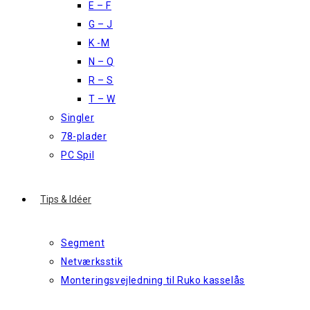
E – F
G – J
K -M
N – Q
R – S
T – W
Singler
78-plader
PC Spil
Tips & Idéer
Segment
Netværksstik
Monteringsvejledning til Ruko kasselås