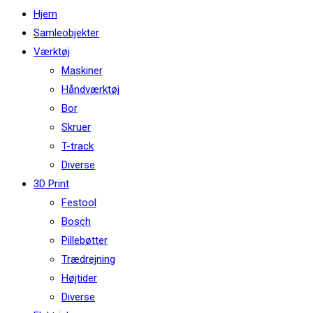
Hjem
Samleobjekter
Værktøj
Maskiner
Håndværktøj
Bor
Skruer
T-track
Diverse
3D Print
Festool
Bosch
Pillebøtter
Trædrejning
Højtider
Diverse