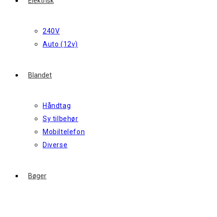
Elektrisk
240V
Auto (12v)
Blandet
Håndtag
Sy tilbehør
Mobiltelefon
Diverse
Bøger