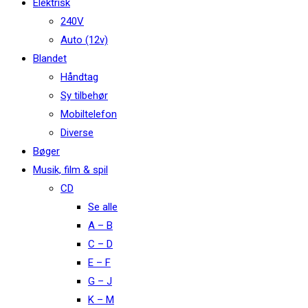
Elektrisk
240V
Auto (12v)
Blandet
Håndtag
Sy tilbehør
Mobiltelefon
Diverse
Bøger
Musik, film & spil
CD
Se alle
A – B
C – D
E – F
G – J
K – M