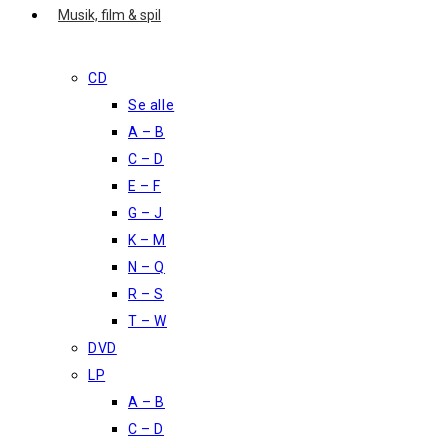
Musik, film & spil
CD
Se alle
A – B
C – D
E – F
G – J
K – M
N – Q
R – S
T – W
DVD
LP
A – B
C – D