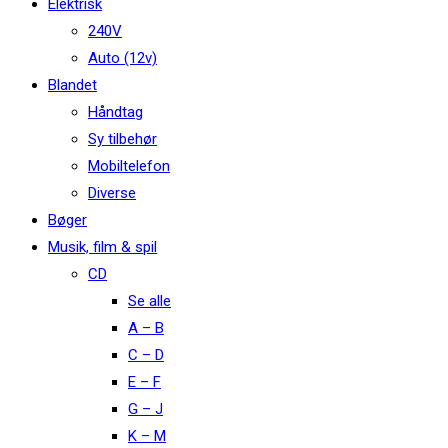
Elektrisk
240V
Auto (12v)
Blandet
Håndtag
Sy tilbehør
Mobiltelefon
Diverse
Bøger
Musik, film & spil
CD
Se alle
A – B
C – D
E – F
G – J
K – M