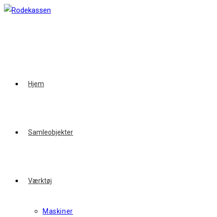
Skip
to
content
Hjem
Samleobjekter
Værktøj
Maskiner