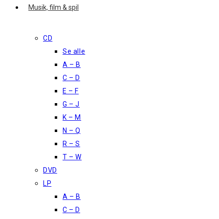
Musik, film & spil
CD
Se alle
A – B
C – D
E – F
G – J
K – M
N – Q
R – S
T – W
DVD
LP
A – B
C – D