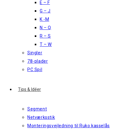
E – F
G – J
K -M
N – Q
R – S
T – W
Singler
78-plader
PC Spil
Tips & Idéer
Segment
Netværksstik
Monteringsvejledning til Ruko kasselås