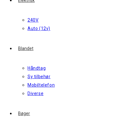
Elektrisk
240V
Auto (12v)
Blandet
Håndtag
Sy tilbehør
Mobiltelefon
Diverse
Bøger