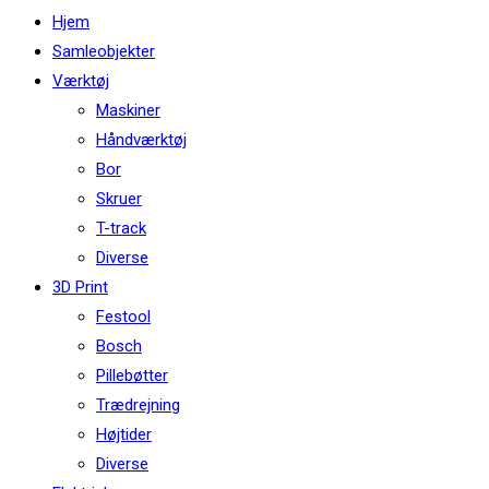
this
Hjem
website
Samleobjekter
Værktøj
Maskiner
Håndværktøj
Bor
Skruer
T-track
Diverse
3D Print
Festool
Bosch
Pillebøtter
Trædrejning
Højtider
Diverse