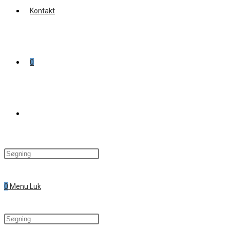
Kontakt
0
Toggle
website
0
Menu
Luk
search
Search