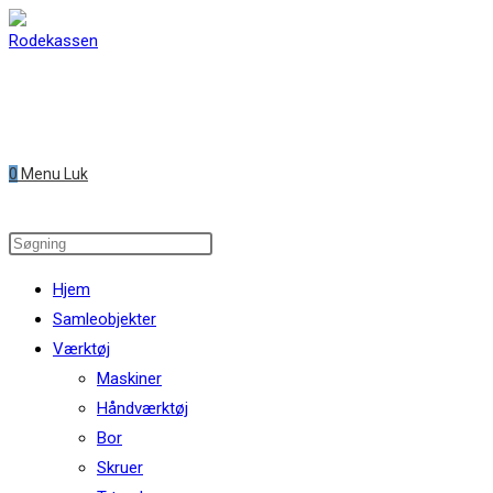
Skip
to
content
0
Menu
Luk
Search
this
Hjem
website
Samleobjekter
Værktøj
Maskiner
Håndværktøj
Bor
Skruer