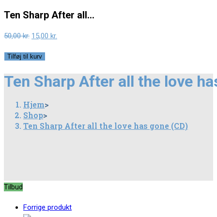
Ten Sharp After all…
Original
Current
50,00
kr.
15,00
kr.
price
price
Ten
Tilføj til kurv
was:
is:
Sharp
50,00 kr..
15,00 kr..
Ten Sharp After all the love h
After
all
Hjem
>
the
Shop
>
love
Ten Sharp After all the love has gone (CD)
has
gone
(CD)
antal
Tilbud
Forrige produkt