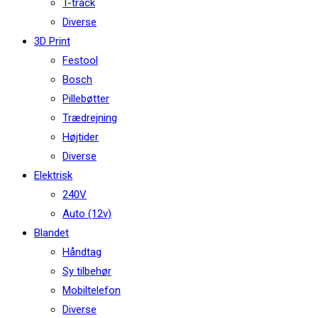
T-track
Diverse
3D Print
Festool
Bosch
Pillebøtter
Trædrejning
Højtider
Diverse
Elektrisk
240V
Auto (12v)
Blandet
Håndtag
Sy tilbehør
Mobiltelefon
Diverse