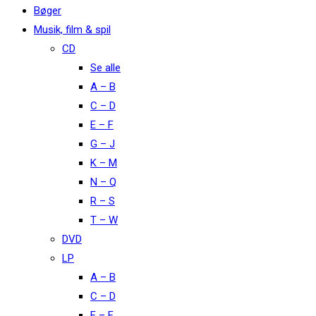
Bøger
Musik, film & spil
CD
Se alle
A – B
C – D
E – F
G – J
K – M
N – Q
R – S
T – W
DVD
LP
A – B
C – D
E – F