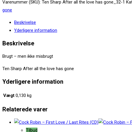
Sharp
Varenummer (SKU):
Ten Sharp After all the love has gone_32-1
Ka
After
gone
all
Beskrivelse
the
Yderligere information
love
has
Beskrivelse
gone
Brugt – men ikke misbrugt
(CD)
antal
Ten Sharp After all the love has gone
Yderligere information
Vægt
0,130 kg
Relaterede varer
Tilbud