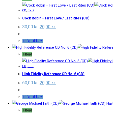
CD
,
C - D
Cock Robin – First Love / Last Rites (CD)
Original
Current
30,00
kr.
20,00
kr.
price
price
was:
is:
30,00 kr..
20,00 kr..
Tilføj til kurv
Tilbud
CD
,
G - J
High Fidelity Reference CD No. 6 (CD)
Original
Current
60,00
kr.
20,00
kr.
price
price
was:
is:
60,00 kr..
20,00 kr..
Tilføj til kurv
Hurt
Tilbud