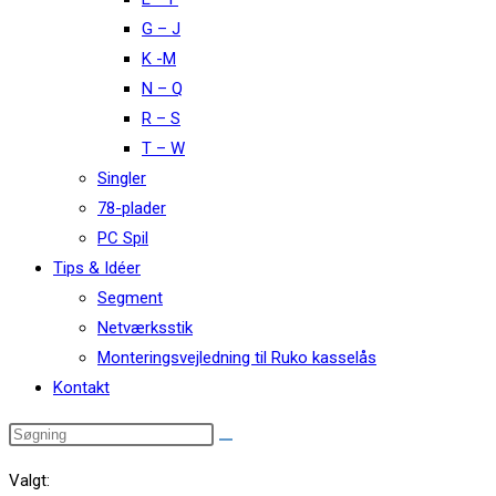
G – J
K -M
N – Q
R – S
T – W
Singler
78-plader
PC Spil
Tips & Idéer
Segment
Netværksstik
Monteringsvejledning til Ruko kasselås
Kontakt
Valgt: