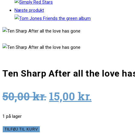
Næste produkt
Ten Sharp After all the love h
Original
Current
50,00
kr.
15,00
kr.
price
price
was:
is:
1 på lager
50,00 kr..
15,00 kr.
Ten
TILFØJ TIL KURV