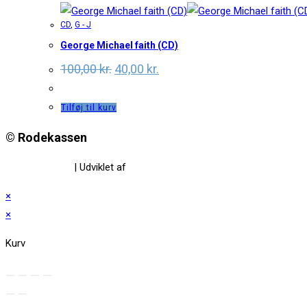
CD
,
G - J
George Michael faith (CD)
Original
Current
100,00
kr.
40,00
kr.
price
price
was:
is:
100,00 kr..
40,00 kr..
Tilføj til kurv
© Rodekassen
Privatlivspolitik
| Udviklet af
www.amaliedesign.dk
×
×
Kurv