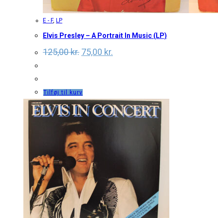
E - F
,
LP
Elvis Presley – A Portrait In Music (LP)
Original
Current
125,00
kr.
75,00
kr.
price
price
was:
is:
125,00 kr..
75,00 kr..
Tilføj til kurv