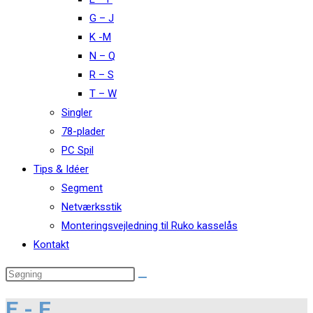
G – J
K -M
N – Q
R – S
T – W
Singler
78-plader
PC Spil
Tips & Idéer
Segment
Netværksstik
Monteringsvejledning til Ruko kasselås
Kontakt
E - F