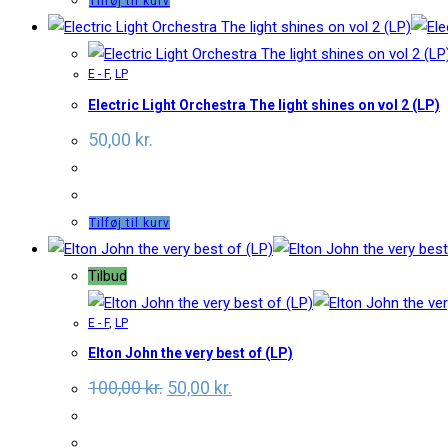
Tilføj til kurv
E - F
,
LP
Electric Light Orchestra The light shines on vol 2 (LP)
50,00
kr.
Tilføj til kurv
Tilbud
E - F
,
LP
Elton John the very best of (LP)
Original
Current
100,00
kr.
50,00
kr.
price
price
was:
is:
100,00 kr..
50,00 kr..