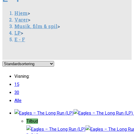
Hjem
>
Varer
>
Musik, film & spil
>
LP
>
E - F
Visning:
15
30
Alle
Tilbud