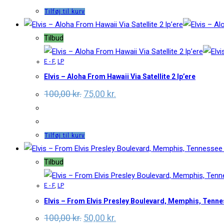
Tilføj til kurv
Tilbud
E - F
,
LP
Elvis – Aloha From Hawaii Via Satellite 2 lp’ere
Original
Current
100,00
kr.
75,00
kr.
price
price
was:
is:
100,00 kr..
75,00 kr..
Tilføj til kurv
Tilbud
E - F
,
LP
Elvis – From Elvis Presley Boulevard, Memphis, Tenne
Original
Current
100,00
kr.
50,00
kr.