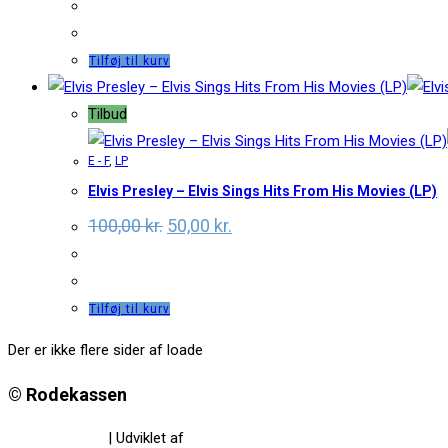
was:
is:
235,00 kr..
175,00 kr..
Tilføj til kurv
Tilbud
E - F
,
LP
Elvis Presley – Elvis Sings Hits From His Movies (LP)
Original
Current
100,00
kr.
50,00
kr.
price
price
was:
is:
100,00 kr..
50,00 kr..
Tilføj til kurv
Der er ikke flere sider af loade
© Rodekassen
Privatlivspolitik
| Udviklet af
www.amaliedesign.dk