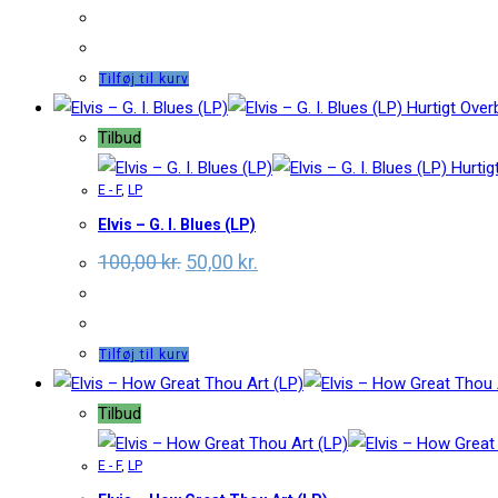
price
price
was:
is:
100,00 kr..
50,00 kr..
Tilføj til kurv
Hurtigt Overb
Tilbud
Hurtigt
E - F
,
LP
Elvis – G. I. Blues (LP)
Original
Current
100,00
kr.
50,00
kr.
price
price
was:
is:
100,00 kr..
50,00 kr..
Tilføj til kurv
Tilbud
E - F
,
LP