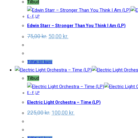
Tilbud
E - F
,
LP
Edwin Starr – Stronger Than You Think I Am (LP)
Original
Current
75,00
kr.
50,00
kr.
price
price
was:
is:
75,00 kr..
50,00 kr..
Tilføj til kurv
Tilbud
E - F
,
LP
Electric Light Orchestra – Time (LP)
Original
Current
225,00
kr.
100,00
kr.
price
price
was:
is:
225,00 kr..
100,00 kr..