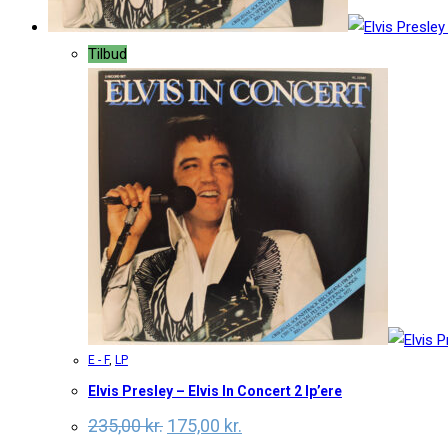
Tilbud
E - F
,
LP
Elvis Presley – Elvis In Concert 2 lp’ere
Original
Current
235,00
kr.
175,00
kr.
price
price