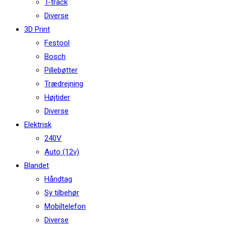
T-track
Diverse
3D Print
Festool
Bosch
Pillebøtter
Trædrejning
Højtider
Diverse
Elektrisk
240V
Auto (12v)
Blandet
Håndtag
Sy tilbehør
Mobiltelefon
Diverse