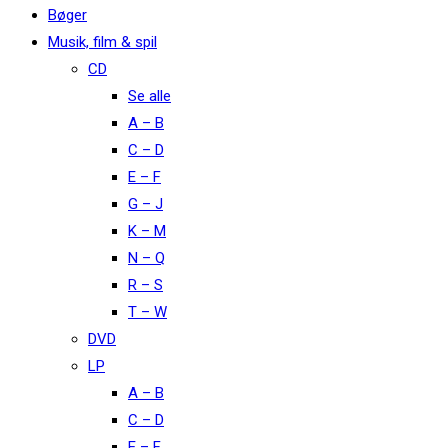
Bøger
Musik, film & spil
CD
Se alle
A – B
C – D
E – F
G – J
K – M
N – Q
R – S
T – W
DVD
LP
A – B
C – D
E – F