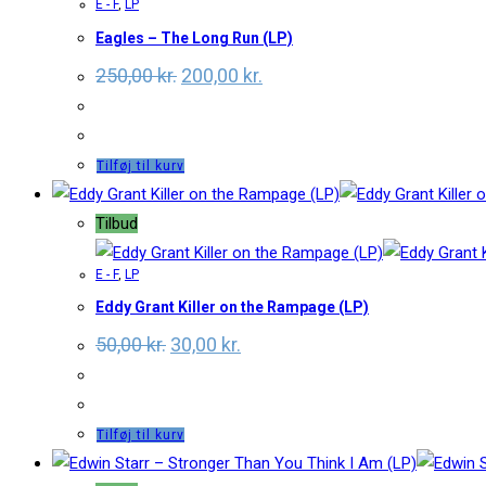
E - F
,
LP
Eagles – The Long Run (LP)
Original
Current
250,00
kr.
200,00
kr.
price
price
was:
is:
250,00 kr..
200,00 kr..
Tilføj til kurv
Tilbud
E - F
,
LP
Eddy Grant Killer on the Rampage (LP)
Original
Current
50,00
kr.
30,00
kr.
price
price
was:
is:
50,00 kr..
30,00 kr..
Tilføj til kurv