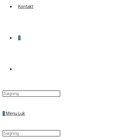
Kontakt
0
Toggle
website
0
Menu
Luk
search
Search