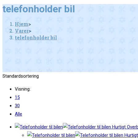
this
telefonholder bil
website
Hjem
>
Varer
>
telefonholder bil
Standardsortering
Visning:
15
30
Alle
Hurtigt Overb
Hurtigt