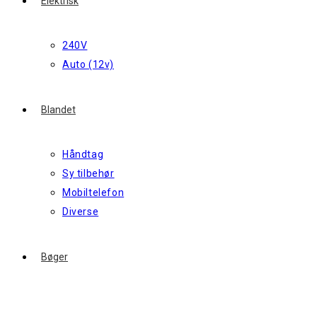
Elektrisk
240V
Auto (12v)
Blandet
Håndtag
Sy tilbehør
Mobiltelefon
Diverse
Bøger