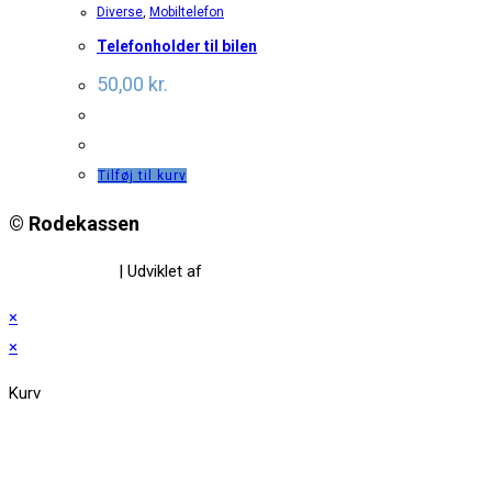
Diverse
,
Mobiltelefon
Telefonholder til bilen
50,00
kr.
Tilføj til kurv
© Rodekassen
Privatlivspolitik
| Udviklet af
www.amaliedesign.dk
×
×
Kurv