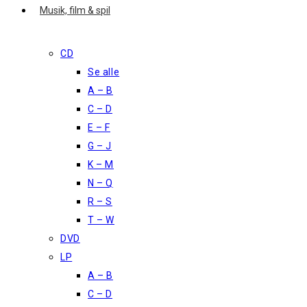
Musik, film & spil
CD
Se alle
A – B
C – D
E – F
G – J
K – M
N – Q
R – S
T – W
DVD
LP
A – B
C – D