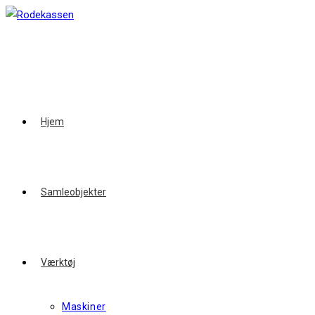
Skip
to
content
Hjem
Samleobjekter
Værktøj
Maskiner