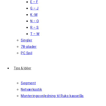
E – F
G – J
K -M
N – Q
R – S
T – W
Singler
78-plader
PC Spil
Tips & Idéer
Segment
Netværksstik
Monteringsvejledning til Ruko kasselås