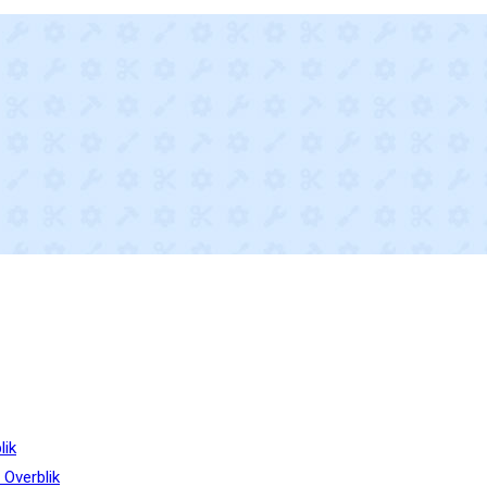
lik
 Overblik