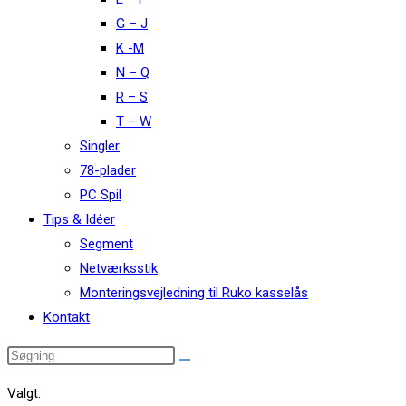
G – J
K -M
N – Q
R – S
T – W
Singler
78-plader
PC Spil
Tips & Idéer
Segment
Netværksstik
Monteringsvejledning til Ruko kasselås
Kontakt
Valgt: