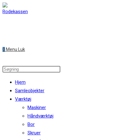
Skip
to
content
0
Menu
Luk
Search
this
Hjem
website
Samleobjekter
Værktøj
Maskiner
Håndværktøj
Bor
Skruer