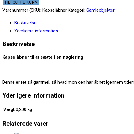
Kapselåbner
TILFØJ TIL KURV
med
Varenummer (SKU):
Kapselåbner
Kategori:
Samleobjekter
skede
Beskrivelse
til
Yderligere information
nøglering
antal
Beskrivelse
Kapselåbner til at sætte i en nøglering
Denne er ret så gammel, så hvad mon den har åbnet igennem tider
Yderligere information
Vægt
0,200 kg
Relaterede varer