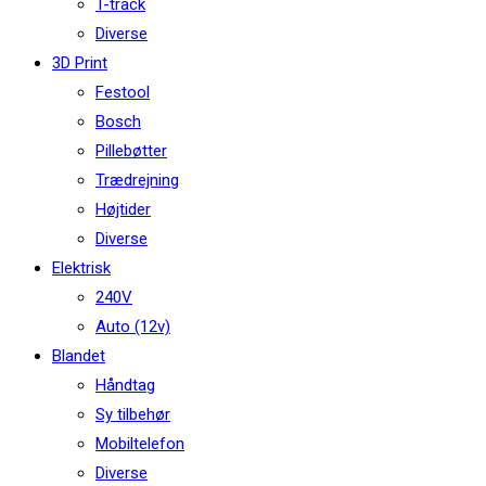
T-track
Diverse
3D Print
Festool
Bosch
Pillebøtter
Trædrejning
Højtider
Diverse
Elektrisk
240V
Auto (12v)
Blandet
Håndtag
Sy tilbehør
Mobiltelefon
Diverse