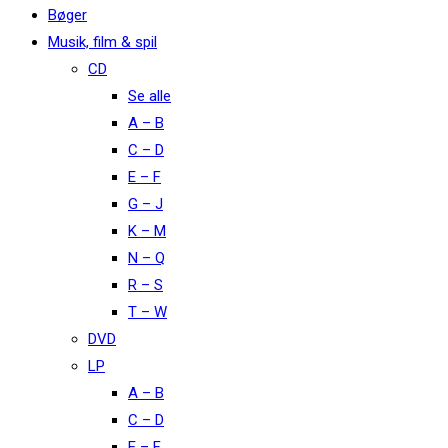
Bøger
Musik, film & spil
CD
Se alle
A – B
C – D
E – F
G – J
K – M
N – Q
R – S
T – W
DVD
LP
A – B
C – D
E – F