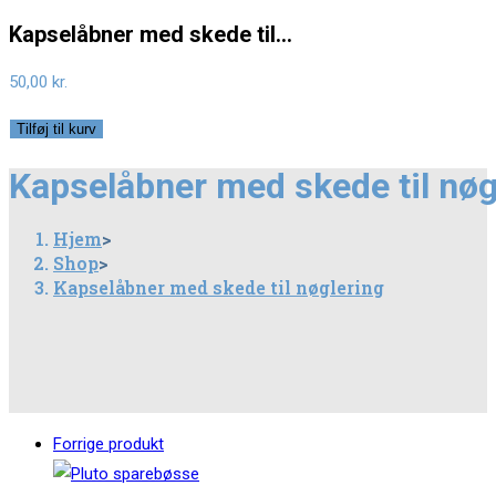
Kapselåbner med skede til…
50,00
kr.
Kapselåbner
Tilføj til kurv
med
Kapselåbner med skede til nøg
skede
til
Hjem
>
nøglering
Shop
>
antal
Kapselåbner med skede til nøglering
Forrige produkt