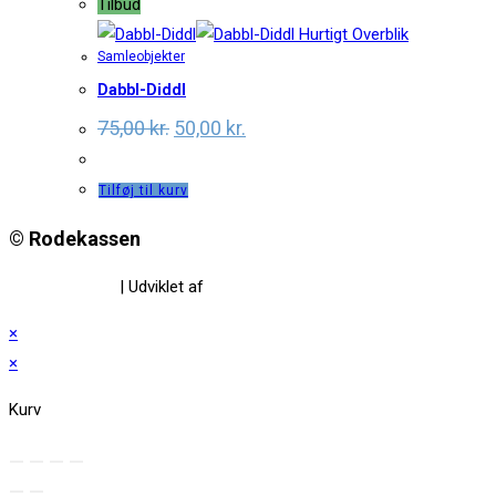
Tilbud
Hurtigt Overblik
Samleobjekter
Dabbl-Diddl
Original
Current
75,00
kr.
50,00
kr.
price
price
was:
is:
75,00 kr..
50,00 kr..
Tilføj til kurv
© Rodekassen
Privatlivspolitik
| Udviklet af
www.amaliedesign.dk
×
×
Kurv