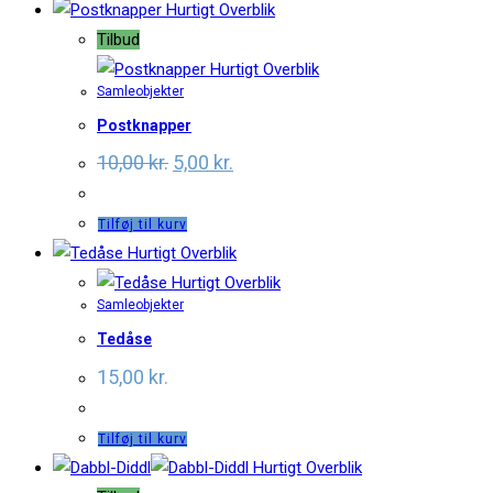
Hurtigt Overblik
Tilbud
Hurtigt Overblik
Samleobjekter
Postknapper
Original
Current
10,00
kr.
5,00
kr.
price
price
was:
is:
10,00 kr..
5,00 kr..
Tilføj til kurv
Hurtigt Overblik
Hurtigt Overblik
Samleobjekter
Tedåse
15,00
kr.
Tilføj til kurv
Hurtigt Overblik