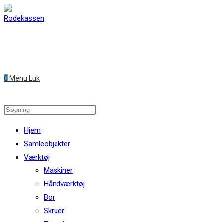
Skip
to
content
0
Menu
Luk
Search
this
Hjem
website
Samleobjekter
Værktøj
Maskiner
Håndværktøj
Bor
Skruer