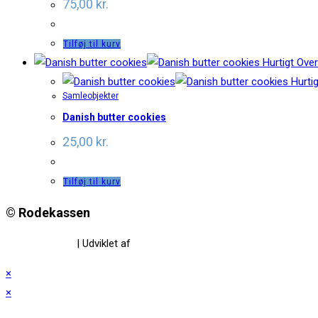
75,00
kr.
Tilføj til kurv
Hurtigt Over
Hurtig
Samleobjekter
Danish butter cookies
25,00
kr.
Tilføj til kurv
© Rodekassen
Privatlivspolitik
| Udviklet af
www.amaliedesign.dk
×
×