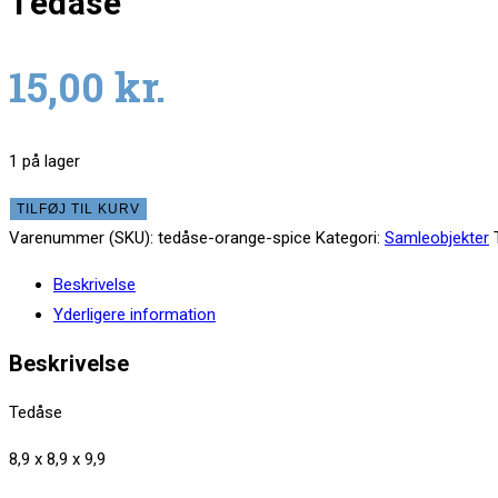
Tedåse
15,00
kr.
1 på lager
Tedåse
TILFØJ TIL KURV
antal
Varenummer (SKU):
tedåse-orange-spice
Kategori:
Samleobjekter
Beskrivelse
Yderligere information
Beskrivelse
Tedåse
8,9 x 8,9 x 9,9