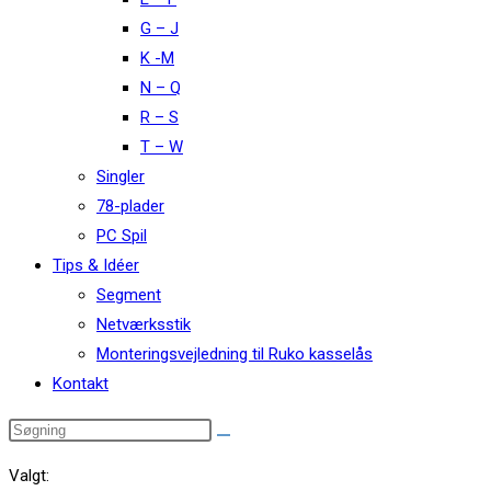
G – J
K -M
N – Q
R – S
T – W
Singler
78-plader
PC Spil
Tips & Idéer
Segment
Netværksstik
Monteringsvejledning til Ruko kasselås
Kontakt
Valgt: