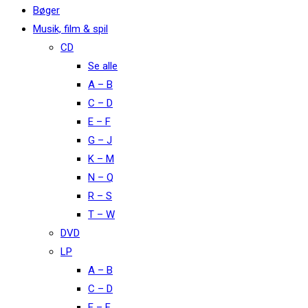
Bøger
Musik, film & spil
CD
Se alle
A – B
C – D
E – F
G – J
K – M
N – Q
R – S
T – W
DVD
LP
A – B
C – D
E – F