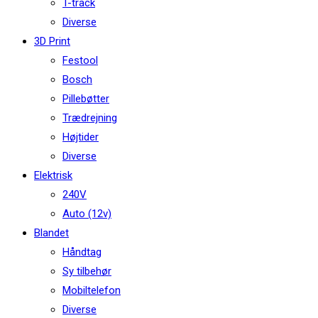
T-track
Diverse
3D Print
Festool
Bosch
Pillebøtter
Trædrejning
Højtider
Diverse
Elektrisk
240V
Auto (12v)
Blandet
Håndtag
Sy tilbehør
Mobiltelefon
Diverse