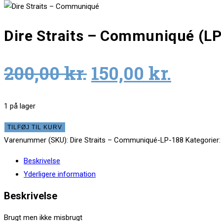
Dire Straits – Communiqué (LP
Original
Curre
200,00
kr.
150,00
kr.
price
price
was:
is:
1 på lager
200,00 kr..
150,00
Dire
TILFØJ TIL KURV
Straits
Varenummer (SKU):
Dire Straits – Communiqué-LP-188
Kategorier
–
Beskrivelse
Communiqué
Yderligere information
(LP)
antal
Beskrivelse
Brugt men ikke misbrugt