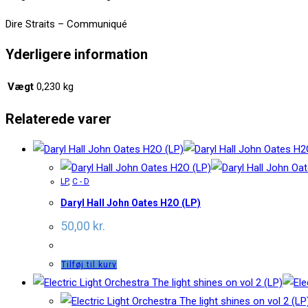
Dire Straits – Communiqué
Yderligere information
Vægt
0,230 kg
Relaterede varer
LP
,
C - D
Daryl Hall John Oates H2O (LP)
50,00
kr.
Tilføj til kurv