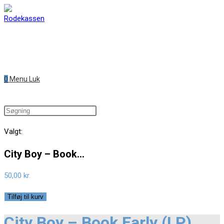
0
Menu
Luk
Valgt:
City Boy – Book…
50,00
kr.
Tilføj til kurv
City Boy – Book Early (LP)