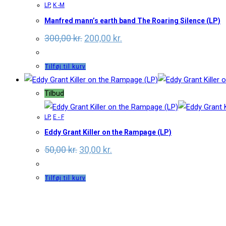
LP
,
K -M
Manfred mann’s earth band The Roaring Silence (LP)
300,00
kr.
200,00
kr.
Tilføj til kurv
Tilbud
LP
,
E - F
Eddy Grant Killer on the Rampage (LP)
50,00
kr.
30,00
kr.
Tilføj til kurv