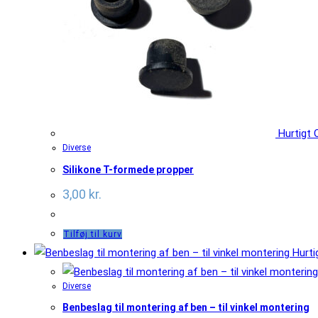
Hurtigt O
Diverse
Silikone T-formede propper
3,00
kr.
Tilføj til kurv
Hurtig
Diverse
Benbeslag til montering af ben – til vinkel montering