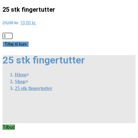
25 stk fingertutter
Original
Current
25,00
kr.
10,00
kr.
price
price
25
was:
is:
stk
Tilføj til kurv
25,00 kr..
10,00 kr..
fingertutter
25 stk fingertutter
antal
Hjem
>
Shop
>
25 stk fingertutter
Tilbud