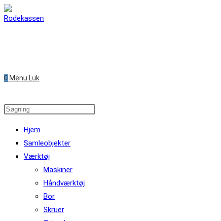
Skip
to
content
0
Menu
Luk
Search
this
Hjem
website
Samleobjekter
Værktøj
Maskiner
Håndværktøj
Bor
Skruer