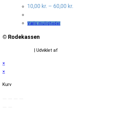
10,00
kr.
–
60,00
kr.
Dette
Vælg muligheder
vare
© Rodekassen
har
flere
Privatlivspolitik
| Udviklet af
www.amaliedesign.dk
varianter.
×
Mulighederne
×
kan
vælges
Kurv
på
varesiden