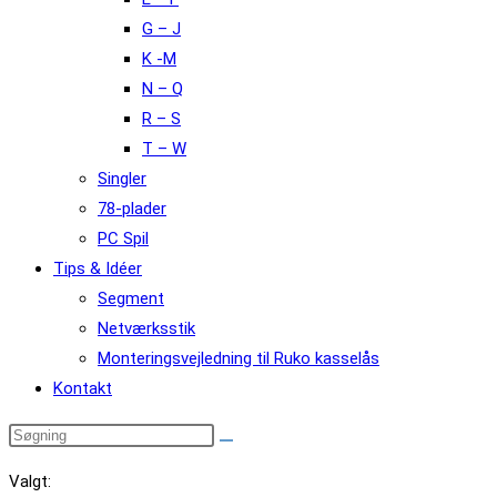
G – J
K -M
N – Q
R – S
T – W
Singler
78-plader
PC Spil
Tips & Idéer
Segment
Netværksstik
Monteringsvejledning til Ruko kasselås
Kontakt
Valgt: