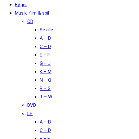
Bøger
Musik, film & spil
CD
Se alle
A – B
C – D
E – F
G – J
K – M
N – Q
R – S
T – W
DVD
LP
A – B
C – D
E – F