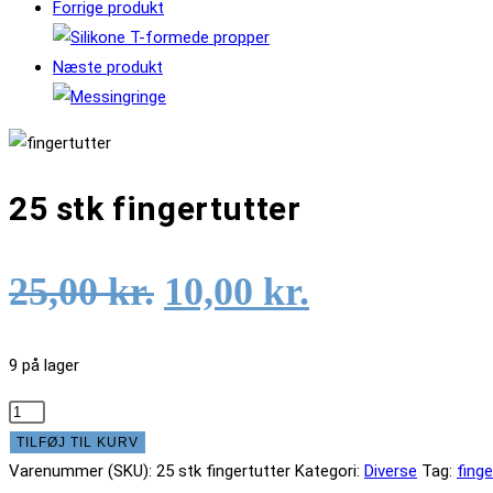
Forrige produkt
Næste produkt
25 stk fingertutter
Original
Current
25,00
kr.
10,00
kr.
price
price
was:
is:
9 på lager
25,00 kr..
10,00 kr..
25
stk
TILFØJ TIL KURV
fingertutter
Varenummer (SKU):
25 stk fingertutter
Kategori:
Diverse
Tag:
finge