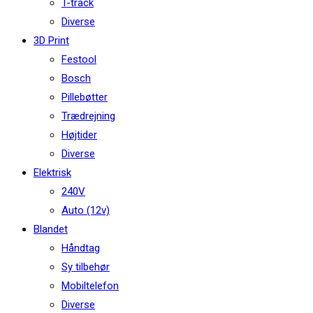
T-track
Diverse
3D Print
Festool
Bosch
Pillebøtter
Trædrejning
Højtider
Diverse
Elektrisk
240V
Auto (12v)
Blandet
Håndtag
Sy tilbehør
Mobiltelefon
Diverse