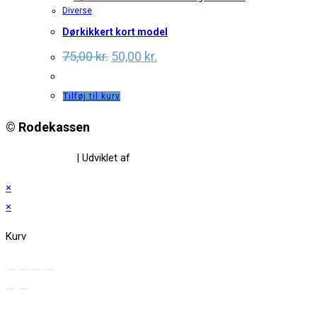
Diverse
Dørkikkert kort model
Original
Current
75,00
kr.
50,00
kr.
price
price
was:
is:
75,00 kr..
50,00 kr..
Tilføj til kurv
© Rodekassen
Privatlivspolitik
| Udviklet af
www.amaliedesign.dk
×
×
Kurv