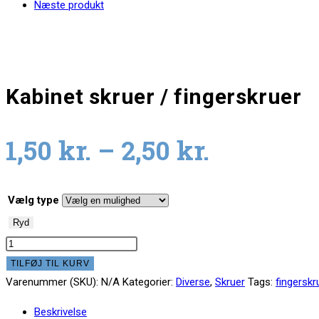
Næste produkt
Kabinet skruer / fingerskruer
1,50
kr.
–
2,50
kr.
Vælg type
Ryd
Kabinet
skruer
TILFØJ TIL KURV
/
Varenummer (SKU):
N/A
Kategorier:
Diverse
,
Skruer
Tags:
fingerskr
fingerskruer
Beskrivelse