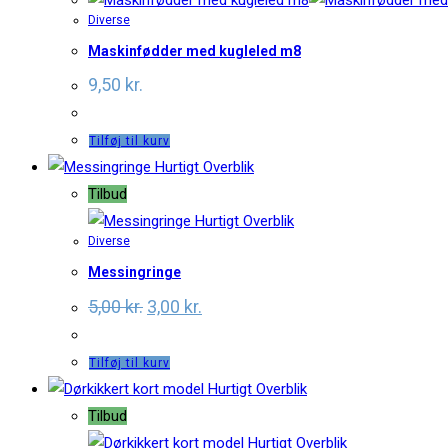
Diverse
Maskinfødder med kugleled m8
9,50
kr.
Tilføj til kurv
Hurtigt Overblik
Tilbud
Hurtigt Overblik
Diverse
Messingringe
Original
Current
5,00
kr.
3,00
kr.
price
price
was:
is:
5,00 kr..
3,00 kr..
Tilføj til kurv
Hurtigt Overblik
Tilbud
Hurtigt Overblik