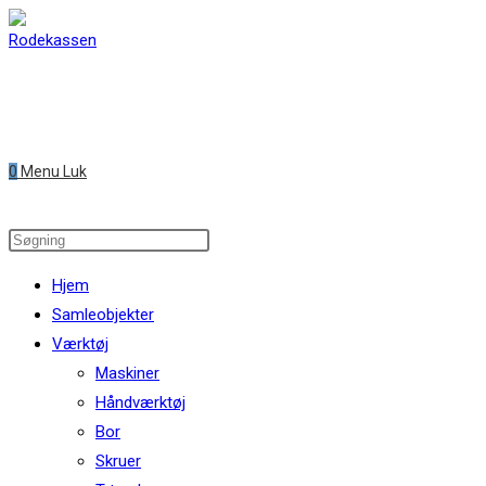
Skip
to
content
0
Menu
Luk
Search
this
Hjem
website
Samleobjekter
Værktøj
Maskiner
Håndværktøj
Bor
Skruer