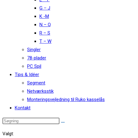
G – J
K -M
N – Q
R – S
T – W
Singler
78-plader
PC Spil
Tips & Idéer
Segment
Netværksstik
Monteringsvejledning til Ruko kasselås
Kontakt
Valgt: