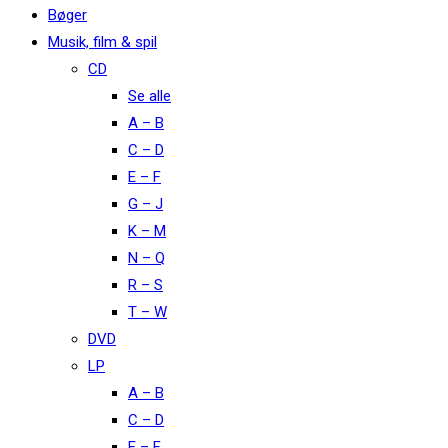
Bøger
Musik, film & spil
CD
Se alle
A – B
C – D
E – F
G – J
K – M
N – Q
R – S
T – W
DVD
LP
A – B
C – D
E – F