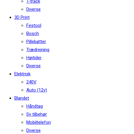
T-track
Diverse
3D Print
Festool
Bosch
Pillebøtter
Trædrejning
Højtider
Diverse
Elektrisk
240V
Auto (12v)
Blandet
Håndtag
Sy tilbehør
Mobiltelefon
Diverse