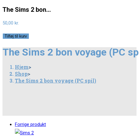
The Sims 2 bon…
50,00
kr.
The
Tilføj til kurv
Sims
The Sims 2 bon voyage (PC spi
2
bon
Hjem
>
voyage
Shop
>
(PC
The Sims 2 bon voyage (PC spil)
spil)
antal
Forrige produkt