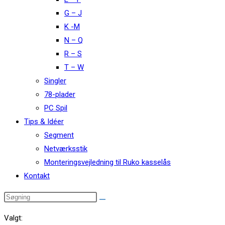
G – J
K -M
N – Q
R – S
T – W
Singler
78-plader
PC Spil
Tips & Idéer
Segment
Netværksstik
Monteringsvejledning til Ruko kasselås
Kontakt
Valgt: