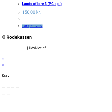
Lands of lore 3 (PC spil)
150,00
kr.
Tilføj til kurv
© Rodekassen
Privatlivspolitik
| Udviklet af
www.amaliedesign.dk
×
×
Kurv