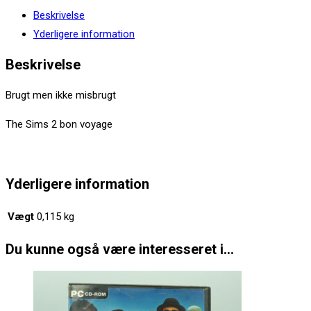
2
Beskrivelse
bon
Yderligere information
voyage
(PC
Beskrivelse
spil)
Brugt men ikke misbrugt
antal
The Sims 2 bon voyage
Yderligere information
Vægt
0,115 kg
Du kunne også være interesseret i...