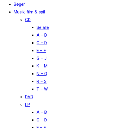
Bøger
Musik, film & spil
CD
Se alle
A – B
C – D
E – F
G – J
K – M
N – Q
R – S
T – W
DVD
LP
A – B
C – D
E – F