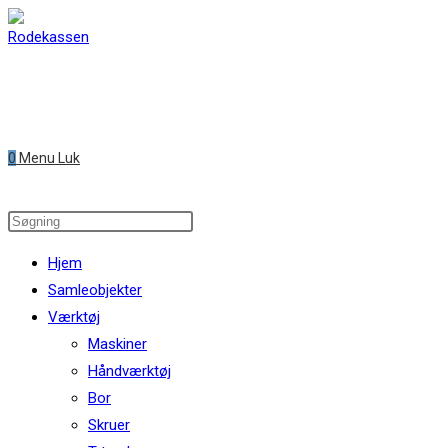
Skip
to
content
0
Menu
Luk
Search
this
Hjem
website
Samleobjekter
Værktøj
Maskiner
Håndværktøj
Bor
Skruer