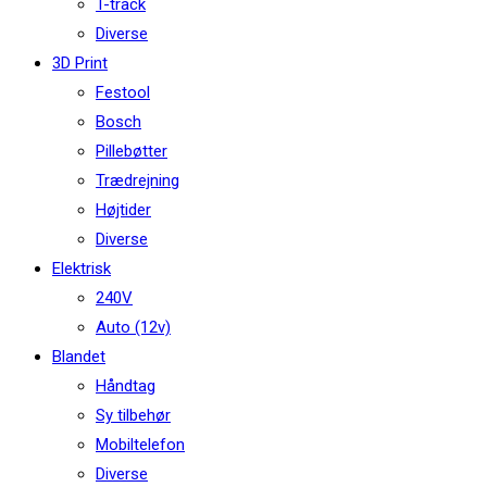
T-track
Diverse
3D Print
Festool
Bosch
Pillebøtter
Trædrejning
Højtider
Diverse
Elektrisk
240V
Auto (12v)
Blandet
Håndtag
Sy tilbehør
Mobiltelefon
Diverse