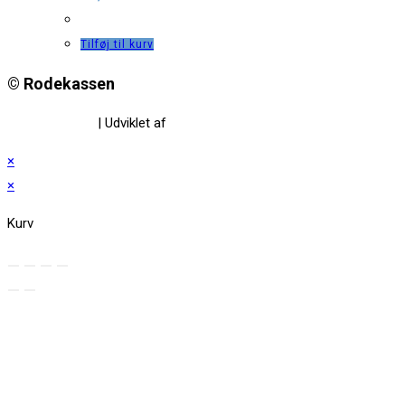
Tilføj til kurv
© Rodekassen
Privatlivspolitik
| Udviklet af
www.amaliedesign.dk
×
×
Kurv