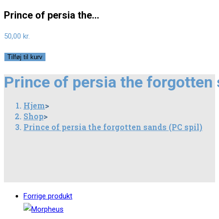
Prince of persia the…
50,00
kr.
Prince
Tilføj til kurv
of
Prince of persia the forgotten
persia
the
Hjem
>
forgotten
Shop
>
sands
Prince of persia the forgotten sands (PC spil)
(PC
spil)
antal
Forrige produkt