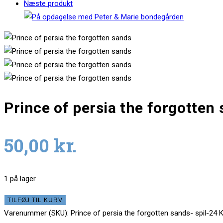
Næste produkt
Prince of persia the forgotten 
50,00
kr.
1 på lager
Prince
TILFØJ TIL KURV
of
Varenummer (SKU):
Prince of persia the forgotten sands- spil-24
K