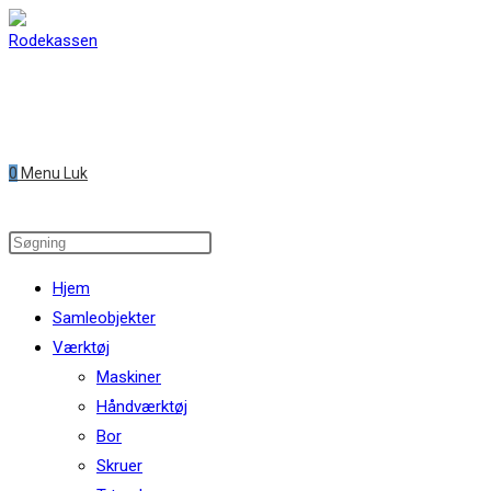
Skip
to
content
0
Menu
Luk
Search
this
Hjem
website
Samleobjekter
Værktøj
Maskiner
Håndværktøj
Bor
Skruer