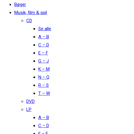
Bøger
Musik, film & spil
CD
Se alle
A – B
C – D
E – F
G – J
K – M
N – Q
R – S
T – W
DVD
LP
A – B
C – D
E – F