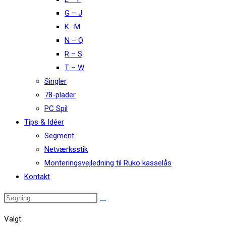
G – J
K -M
N – Q
R – S
T – W
Singler
78-plader
PC Spil
Tips & Idéer
Segment
Netværksstik
Monteringsvejledning til Ruko kasselås
Kontakt
Valgt: