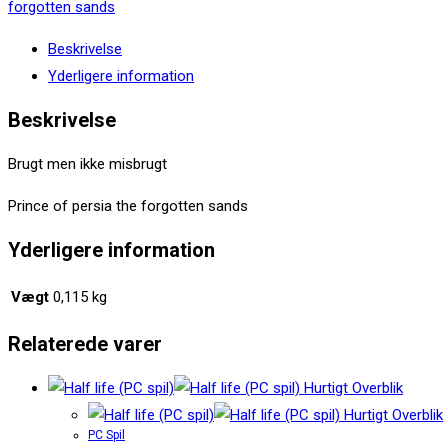
persia
forgotten sands
the
Beskrivelse
forgotten
Yderligere information
sands
(PC
Beskrivelse
spil)
Brugt men ikke misbrugt
antal
Prince of persia the forgotten sands
Yderligere information
Vægt
0,115 kg
Relaterede varer
Hurtigt Overblik
Hurtigt Overblik
PC Spil