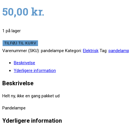
50,00
kr.
1 på lager
Pandelampe
TILFØJ TIL KURV
antal
Varenummer (SKU):
pandelampe
Kategori:
Elektrisk
Tag:
pandelam
Beskrivelse
Yderligere information
Beskrivelse
Helt ny, ikke en gang pakket ud
Pandelampe
Yderligere information