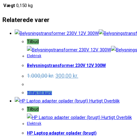
Vægt
0,150 kg
Relaterede varer
Tilbud
Elektrisk
Belysningstransformer 230V 12V 300W
Original
Current
1.000,00
kr.
300,00
kr.
price
price
was:
is:
1.000,00 kr..
300,00 kr..
Tilføj til kurv
Hurtigt Overblik
Tilbud
Hurtigt Overblik
Elektrisk
HP Laptop adapter oplader (brugt)