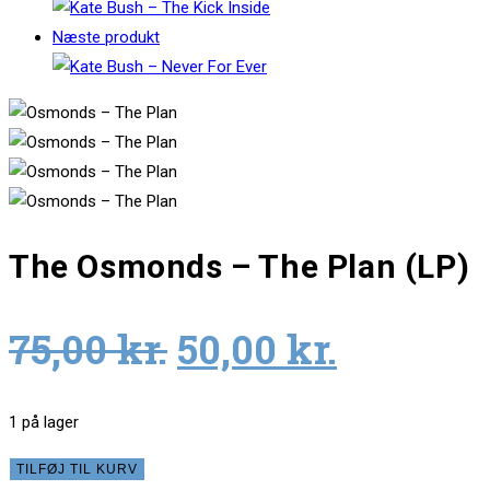
Næste produkt
The Osmonds – The Plan (LP)
Original
Current
75,00
kr.
50,00
kr.
price
price
was:
is:
1 på lager
75,00 kr..
50,00 kr.
The
TILFØJ TIL KURV