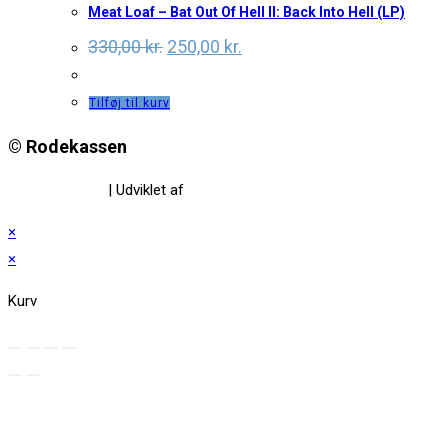
Meat Loaf – Bat Out Of Hell II: Back Into Hell (LP)
Original
Current
330,00
kr.
250,00
kr.
price
price
was:
is:
330,00 kr..
250,00 kr..
Tilføj til kurv
© Rodekassen
Privatlivspolitik
| Udviklet af
www.amaliedesign.dk
×
×
Kurv