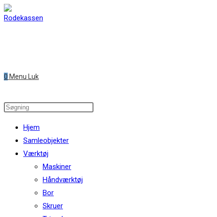
Skip
to
content
0
Menu
Luk
Search
this
Hjem
website
Samleobjekter
Værktøj
Maskiner
Håndværktøj
Bor
Skruer