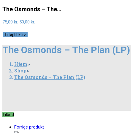
The Osmonds – The…
Original
Current
75,00
kr.
50,00
kr.
price
price
The
Tilføj til kurv
was:
is:
Osmonds
75,00 kr..
50,00 kr..
The Osmonds – The Plan (LP)
–
The
Hjem
>
Plan
Shop
>
(LP)
The Osmonds – The Plan (LP)
antal
Tilbud
Forrige produkt