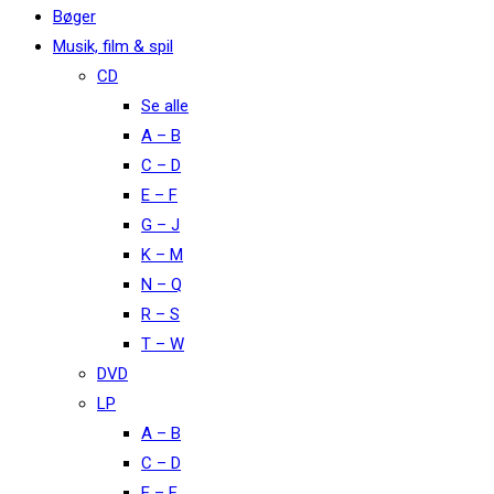
Bøger
Musik, film & spil
CD
Se alle
A – B
C – D
E – F
G – J
K – M
N – Q
R – S
T – W
DVD
LP
A – B
C – D
E – F