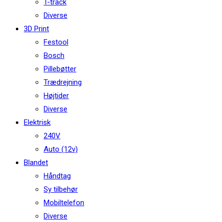
T-track
Diverse
3D Print
Festool
Bosch
Pillebøtter
Trædrejning
Højtider
Diverse
Elektrisk
240V
Auto (12v)
Blandet
Håndtag
Sy tilbehør
Mobiltelefon
Diverse