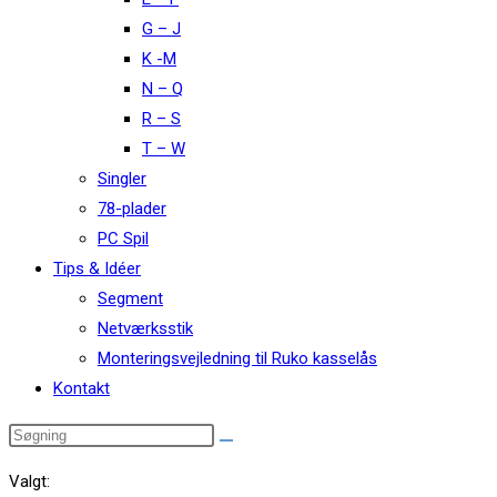
G – J
K -M
N – Q
R – S
T – W
Singler
78-plader
PC Spil
Tips & Idéer
Segment
Netværksstik
Monteringsvejledning til Ruko kasselås
Kontakt
Valgt: