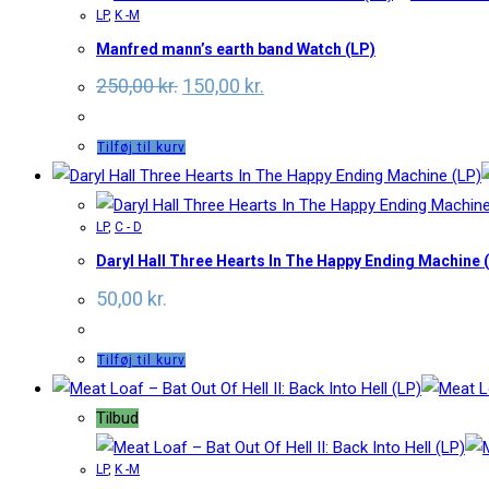
LP
,
K -M
Manfred mann’s earth band Watch (LP)
Original
Current
250,00
kr.
150,00
kr.
price
price
was:
is:
250,00 kr..
150,00 kr..
Tilføj til kurv
LP
,
C - D
Daryl Hall Three Hearts In The Happy Ending Machine 
50,00
kr.
Tilføj til kurv
Tilbud
LP
,
K -M