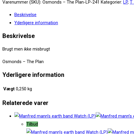
Osmonds
Varenummer (SKU):
Osmonds – The Plan-LP-241
Kategorier:
LP
,
T
–
Beskrivelse
The
Yderligere information
Plan
(LP)
Beskrivelse
antal
Brugt men ikke misbrugt
Osmonds – The Plan
Yderligere information
Vægt
0,250 kg
Relaterede varer
Tilbud