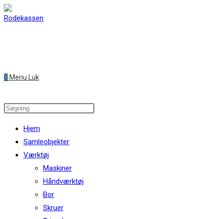
Skip
to
content
0
Menu
Luk
Search
this
Hjem
website
Samleobjekter
Værktøj
Maskiner
Håndværktøj
Bor
Skruer