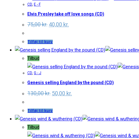
CD
,
E - F
Elvis Presley take off love songs (CD)
Original
Current
75,00
kr.
40,00
kr.
price
price
was:
is:
75,00 kr..
40,00 kr..
Tilføj til kurv
Tilbud
CD
,
G - J
Genesis selling England by the pound (CD)
Original
Current
130,00
kr.
50,00
kr.
price
price
was:
is:
130,00 kr..
50,00 kr..
Tilføj til kurv
Tilbud