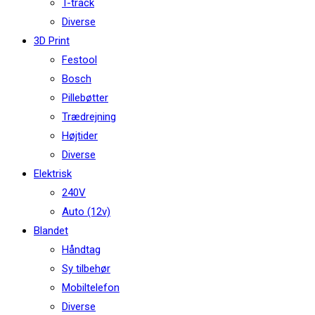
T-track
Diverse
3D Print
Festool
Bosch
Pillebøtter
Trædrejning
Højtider
Diverse
Elektrisk
240V
Auto (12v)
Blandet
Håndtag
Sy tilbehør
Mobiltelefon
Diverse