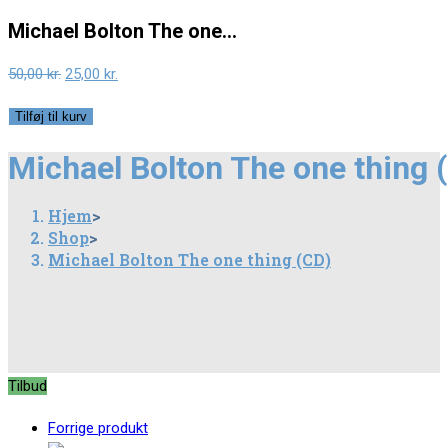
Michael Bolton The one…
Original
Current
50,00
kr.
25,00
kr.
price
price
Michael
Tilføj til kurv
was:
is:
Bolton
50,00 kr..
25,00 kr..
Michael Bolton The one thing 
The
one
Hjem
>
thing
Shop
>
(CD)
Michael Bolton The one thing (CD)
antal
Tilbud
Forrige produkt