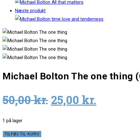
Næste produkt
Michael Bolton The one thing 
Original
Current
50,00
kr.
25,00
kr.
price
price
was:
is:
1 på lager
50,00 kr..
25,00 kr.
Michael
TILFØJ TIL KURV