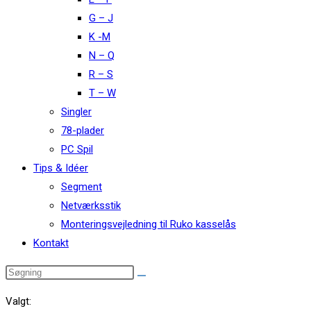
G – J
K -M
N – Q
R – S
T – W
Singler
78-plader
PC Spil
Tips & Idéer
Segment
Netværksstik
Monteringsvejledning til Ruko kasselås
Kontakt
Valgt: