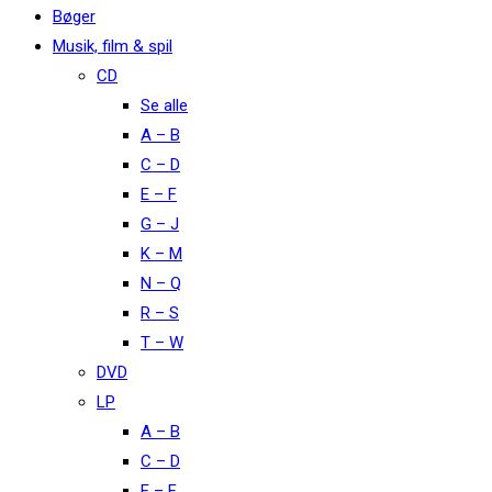
Bøger
Musik, film & spil
CD
Se alle
A – B
C – D
E – F
G – J
K – M
N – Q
R – S
T – W
DVD
LP
A – B
C – D
E – F