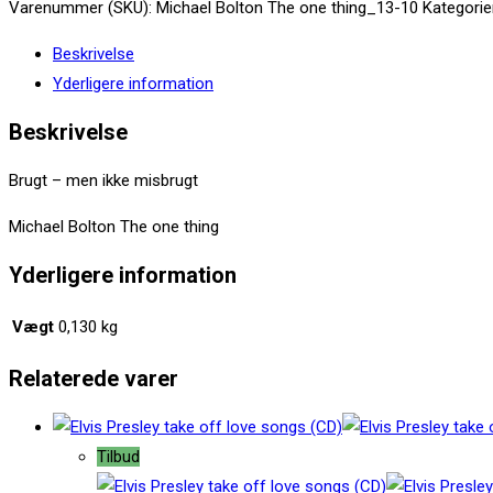
Bolton
Varenummer (SKU):
Michael Bolton The one thing_13-10
Kategorie
The
Beskrivelse
one
Yderligere information
thing
(CD)
Beskrivelse
antal
Brugt – men ikke misbrugt
Michael Bolton The one thing
Yderligere information
Vægt
0,130 kg
Relaterede varer
Tilbud