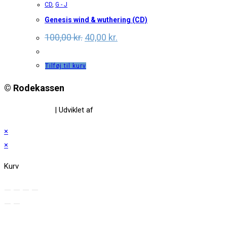
CD
,
G - J
Genesis wind & wuthering (CD)
Original
Current
100,00
kr.
40,00
kr.
price
price
was:
is:
100,00 kr..
40,00 kr..
Tilføj til kurv
© Rodekassen
Privatlivspolitik
| Udviklet af
www.amaliedesign.dk
×
×
Kurv