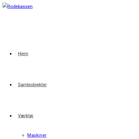
Skip
to
content
Hjem
Samleobjekter
Værktøj
Maskiner