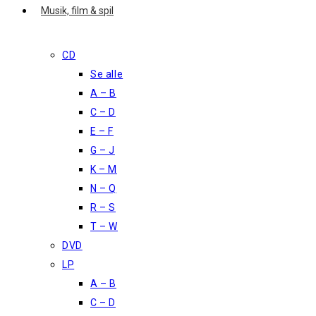
Musik, film & spil
CD
Se alle
A – B
C – D
E – F
G – J
K – M
N – Q
R – S
T – W
DVD
LP
A – B
C – D