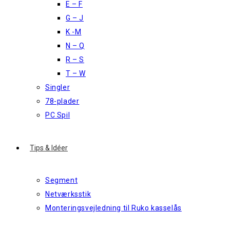
E – F
G – J
K -M
N – Q
R – S
T – W
Singler
78-plader
PC Spil
Tips & Idéer
Segment
Netværksstik
Monteringsvejledning til Ruko kasselås