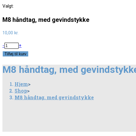
this
Valgt:
website
M8 håndtag, med gevindstykke
10,00
kr.
M8
-
+
håndtag,
Tilføj til kurv
med
M8 håndtag, med gevindstykk
gevindstykke
antal
Hjem
>
Shop
>
M8 håndtag, med gevindstykke