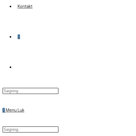
Kontakt
0
Toggle
website
0
Menu
Luk
search
Search