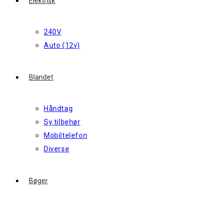
Elektrisk
240V
Auto (12v)
Blandet
Håndtag
Sy tilbehør
Mobiltelefon
Diverse
Bøger