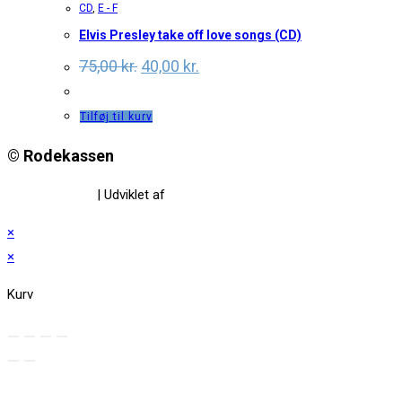
CD
,
E - F
Elvis Presley take off love songs (CD)
Original
Current
75,00
kr.
40,00
kr.
price
price
was:
is:
75,00 kr..
40,00 kr..
Tilføj til kurv
© Rodekassen
Privatlivspolitik
| Udviklet af
www.amaliedesign.dk
×
×
Kurv