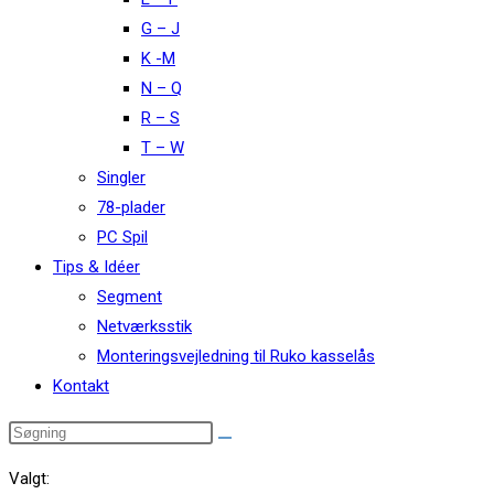
G – J
K -M
N – Q
R – S
T – W
Singler
78-plader
PC Spil
Tips & Idéer
Segment
Netværksstik
Monteringsvejledning til Ruko kasselås
Kontakt
Valgt: