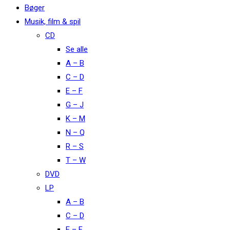
Bøger
Musik, film & spil
CD
Se alle
A – B
C – D
E – F
G – J
K – M
N – Q
R – S
T – W
DVD
LP
A – B
C – D
E – F