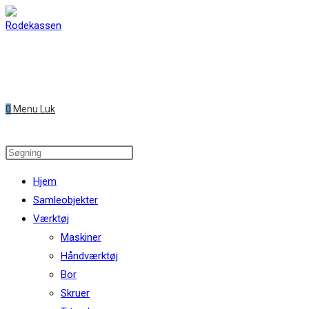
Skip
to
content
0
Menu
Luk
Search
this
Hjem
website
Samleobjekter
Værktøj
Maskiner
Håndværktøj
Bor
Skruer