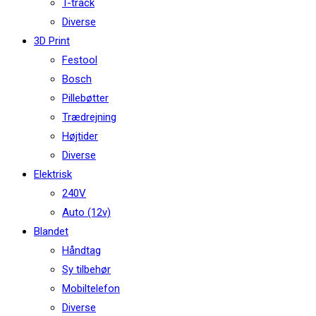
T-track
Diverse
3D Print
Festool
Bosch
Pillebøtter
Trædrejning
Højtider
Diverse
Elektrisk
240V
Auto (12v)
Blandet
Håndtag
Sy tilbehør
Mobiltelefon
Diverse