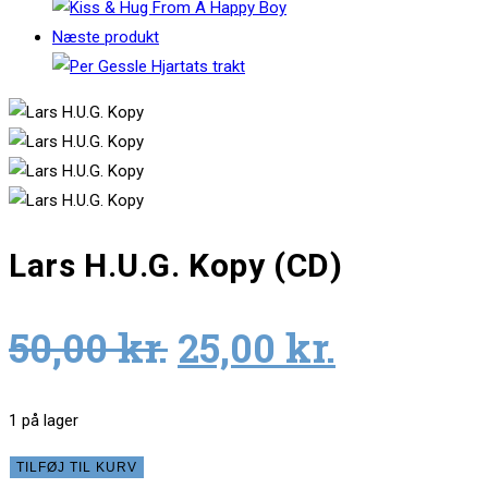
Næste produkt
Lars H.U.G. Kopy (CD)
Original
Current
50,00
kr.
25,00
kr.
price
price
was:
is:
1 på lager
50,00 kr..
25,00 kr.
Lars
TILFØJ TIL KURV