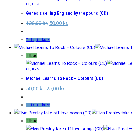
CD
,
G - J
Genesis selling England by the pound (CD)
Original
Current
130,00
kr.
50,00
kr.
price
price
was:
is:
130,00 kr..
50,00 kr..
Tilføj til kurv
Tilbud
CD
,
K - M
Michael Learns To Rock – Colours (CD)
Original
Current
50,00
kr.
25,00
kr.
price
price
was:
is:
50,00 kr..
25,00 kr..
Tilføj til kurv
Tilbud