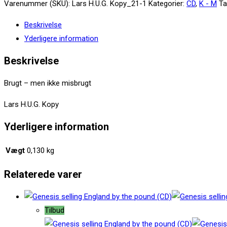
H.U.G.
Varenummer (SKU):
Lars H.U.G. Kopy_21-1
Kategorier:
CD
,
K - M
Ta
Kopy
Beskrivelse
(CD)
Yderligere information
antal
Beskrivelse
Brugt – men ikke misbrugt
Lars H.U.G. Kopy
Yderligere information
Vægt
0,130 kg
Relaterede varer
Tilbud