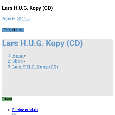
Lars H.U.G. Kopy (CD)
Original
Current
50,00
kr.
25,00
kr.
price
price
Lars
Tilføj til kurv
was:
is:
H.U.G.
50,00 kr..
25,00 kr..
Lars H.U.G. Kopy (CD)
Kopy
(CD)
Hjem
>
antal
Shop
>
Lars H.U.G. Kopy (CD)
Tilbud
Forrige produkt