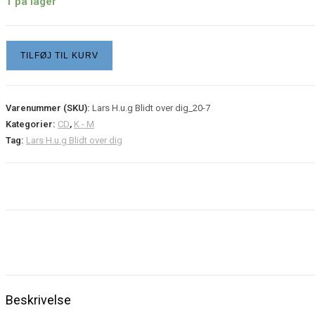
price
price
1 på lager
was:
is:
50,00 kr..
25,00 kr..
Lars
TILFØJ TIL KURV
H.u.g
Blidt
over
Varenummer (SKU):
Lars H.u.g Blidt over dig_20-7
dig
Kategorier:
CD
,
K - M
Tag:
Lars H.u.g Blidt over dig
(CD)
antal
Beskrivelse