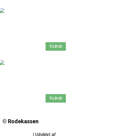
TILBUD
TILBUD
© Rodekassen
Privatlivspolitik
| Udviklet af
www.amaliedesign.dk