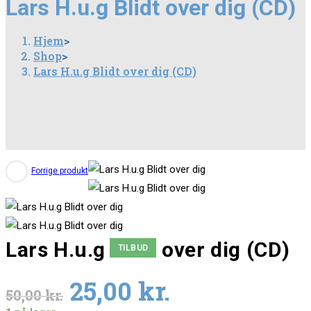
Lars H.u.g Blidt over dig (CD)
over
dig
Hjem
>
Shop
>
(CD)
Lars H.u.g Blidt over dig (CD)
antal
Forrige produkt
Lars H.u.g Blidt over dig (CD)
TILBUD
Original
Current
25,00
kr.
50,00
kr.