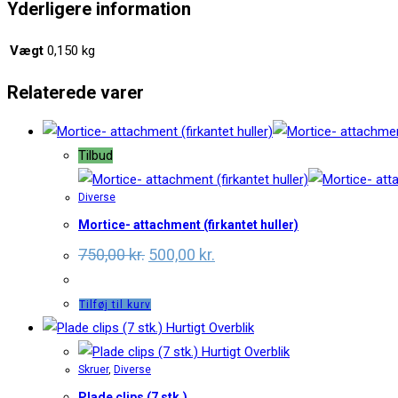
Yderligere information
Vægt
0,150 kg
Relaterede varer
Tilbud
Diverse
Mortice- attachment (firkantet huller)
750,00
kr.
500,00
kr.
Tilføj til kurv
Hurtigt Overblik
Hurtigt Overblik
Skruer
,
Diverse
Plade clips (7 stk.)