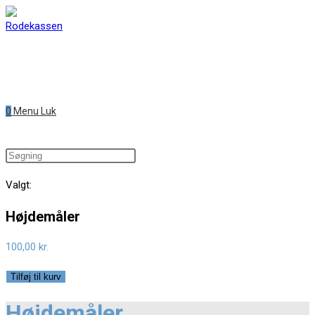
0
Menu
Luk
Valgt:
Højdemåler
100,00
kr.
Tilføj til kurv
Højdemåler