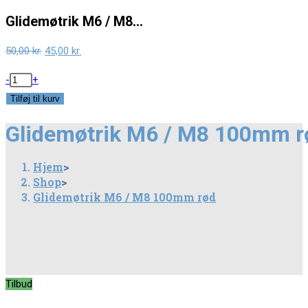
Glidemøtrik M6 / M8…
Original
Current
50,00
kr.
45,00
kr.
price
price
Glidemøtrik
-
+
was:
is:
M6
Tilføj til kurv
50,00 kr..
45,00 kr..
/
Glidemøtrik M6 / M8 100mm r
M8
100mm
Hjem
>
rød
Shop
>
antal
Glidemøtrik M6 / M8 100mm rød
Tilbud