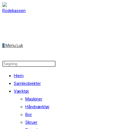
Skip
to
content
0
Menu
Luk
Search
this
Hjem
website
Samleobjekter
Værktøj
Maskiner
Håndværktøj
Bor
Skruer