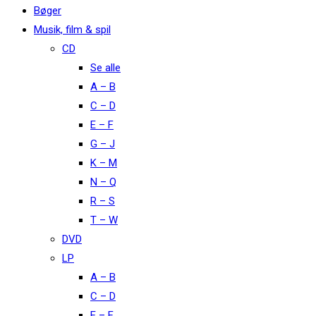
Bøger
Musik, film & spil
CD
Se alle
A – B
C – D
E – F
G – J
K – M
N – Q
R – S
T – W
DVD
LP
A – B
C – D
E – F