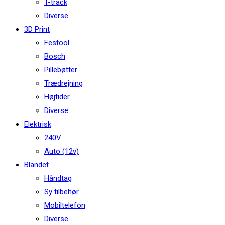
T-track
Diverse
3D Print
Festool
Bosch
Pillebøtter
Trædrejning
Højtider
Diverse
Elektrisk
240V
Auto (12v)
Blandet
Håndtag
Sy tilbehør
Mobiltelefon
Diverse