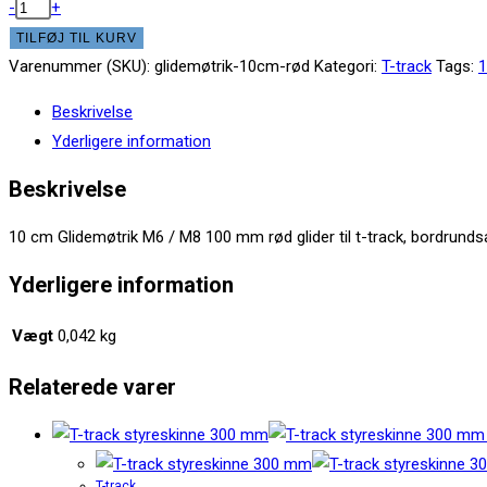
50,00 kr..
45,00 kr.
Glidemøtrik
-
+
M6
TILFØJ TIL KURV
/
Varenummer (SKU):
glidemøtrik-10cm-rød
Kategori:
T-track
Tags:
1
M8
Beskrivelse
100mm
Yderligere information
rød
antal
Beskrivelse
10 cm Glidemøtrik M6 / M8 100 mm rød glider til t-track, bordrund
Yderligere information
Vægt
0,042 kg
Relaterede varer
T-track