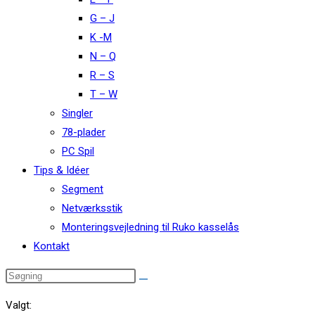
G – J
K -M
N – Q
R – S
T – W
Singler
78-plader
PC Spil
Tips & Idéer
Segment
Netværksstik
Monteringsvejledning til Ruko kasselås
Kontakt
Valgt: