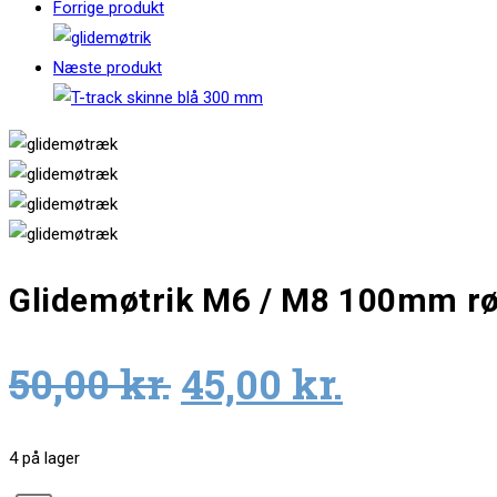
Forrige produkt
Næste produkt
Glidemøtrik M6 / M8 100mm r
Original
Current
50,00
kr.
45,00
kr.
price
price
was:
is:
4 på lager