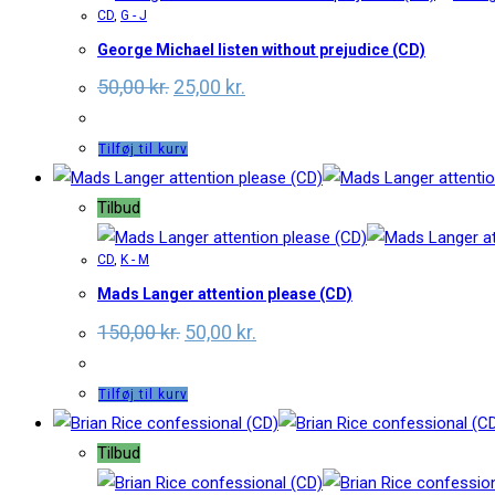
CD
,
G - J
George Michael listen without prejudice (CD)
Original
Current
50,00
kr.
25,00
kr.
price
price
was:
is:
50,00 kr..
25,00 kr..
Tilføj til kurv
Tilbud
CD
,
K - M
Mads Langer attention please (CD)
Original
Current
150,00
kr.
50,00
kr.
price
price
was:
is:
150,00 kr..
50,00 kr..
Tilføj til kurv
Tilbud