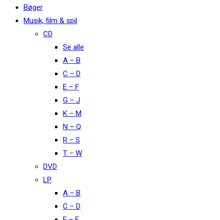
Bøger
Musik, film & spil
CD
Se alle
A – B
C – D
E – F
G – J
K – M
N – Q
R – S
T – W
DVD
LP
A – B
C – D
E – F