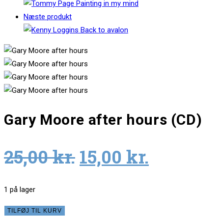
Næste produkt
Gary Moore after hours (CD)
Original
Current
25,00
kr.
15,00
kr.
price
price
was:
is:
1 på lager
25,00 kr..
15,00 kr.
Gary
TILFØJ TIL KURV