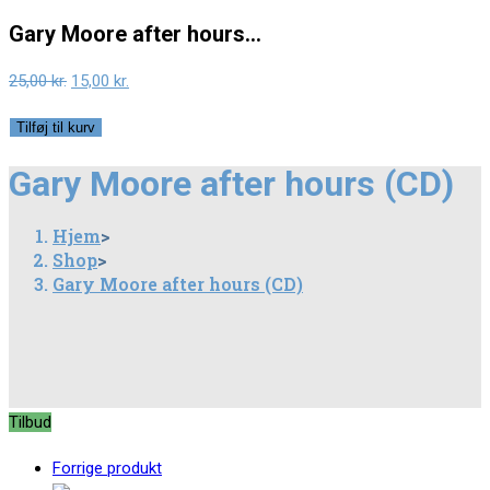
Gary Moore after hours…
Original
Current
25,00
kr.
15,00
kr.
price
price
Gary
Tilføj til kurv
was:
is:
Moore
25,00 kr..
15,00 kr..
Gary Moore after hours (CD)
after
hours
Hjem
>
(CD)
Shop
>
antal
Gary Moore after hours (CD)
Tilbud
Forrige produkt