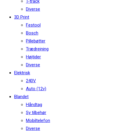
T-track
Diverse
3D Print
Festool
Bosch
Pillebøtter
Trædrejning
Højtider
Diverse
Elektrisk
240V
Auto (12v)
Blandet
Håndtag
Sy tilbehør
Mobiltelefon
Diverse