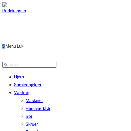
Skip
to
content
0
Menu
Luk
Search
this
Hjem
website
Samleobjekter
Værktøj
Maskiner
Håndværktøj
Bor
Skruer