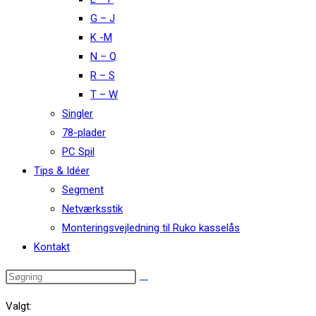
G – J
K -M
N – Q
R – S
T – W
Singler
78-plader
PC Spil
Tips & Idéer
Segment
Netværksstik
Monteringsvejledning til Ruko kasselås
Kontakt
Valgt: