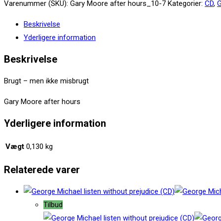
Moore
Varenummer (SKU):
Gary Moore after hours_10-7
Kategorier:
CD
,
G
after
Beskrivelse
hours
Yderligere information
(CD)
antal
Beskrivelse
Brugt – men ikke misbrugt
Gary Moore after hours
Yderligere information
Vægt
0,130 kg
Relaterede varer
Tilbud