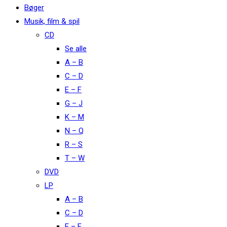
Bøger
Musik, film & spil
CD
Se alle
A – B
C – D
E – F
G – J
K – M
N – Q
R – S
T – W
DVD
LP
A – B
C – D
E – F