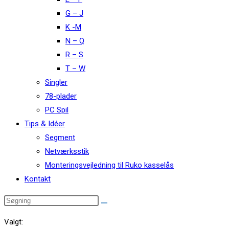
G – J
K -M
N – Q
R – S
T – W
Singler
78-plader
PC Spil
Tips & Idéer
Segment
Netværksstik
Monteringsvejledning til Ruko kasselås
Kontakt
Valgt: