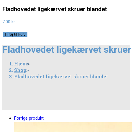
Fladhovedet ligekærvet skruer blandet
7,00
kr.
Fladhovedet
Tilføj til kurv
ligekærvet
Fladhovedet ligekærvet skruer
skruer
blandet
Hjem
>
antal
Shop
>
Fladhovedet ligekærvet skruer blandet
Forrige produkt