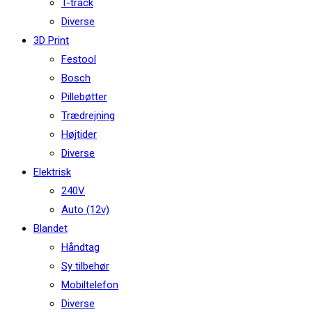
T-track
Diverse
3D Print
Festool
Bosch
Pillebøtter
Trædrejning
Højtider
Diverse
Elektrisk
240V
Auto (12v)
Blandet
Håndtag
Sy tilbehør
Mobiltelefon
Diverse