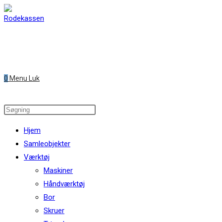
Skip
to
content
0
Menu
Luk
Search
this
Hjem
website
Samleobjekter
Værktøj
Maskiner
Håndværktøj
Bor
Skruer