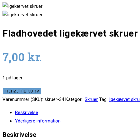
Fladhovedet ligekærvet skruer
7,00
kr.
1 på lager
Fladhovedet
TILFØJ TIL KURV
ligekærvet
Varenummer (SKU):
skruer-34
Kategori:
Skruer
Tag:
ligekærvet skru
skruer
Beskrivelse
blandet
Yderligere information
antal
Beskrivelse