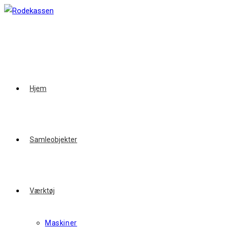
Skip
to
content
Hjem
Samleobjekter
Værktøj
Maskiner