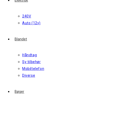
Elektrisk
240V
Auto (12v)
Blandet
Håndtag
Sy tilbehør
Mobiltelefon
Diverse
Bøger