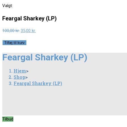
this
Valgt:
website
Feargal Sharkey (LP)
Original
Current
100,00
kr.
35,00
kr.
price
price
Feargal
Tilføj til kurv
was:
is:
Sharkey
100,00 kr..
35,00 kr..
Feargal Sharkey (LP)
(LP)
antal
Hjem
>
Shop
>
Feargal Sharkey (LP)
Tilbud