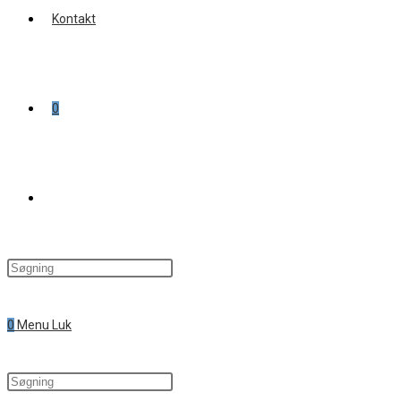
Kontakt
0
Toggle
website
0
Menu
Luk
search
Search