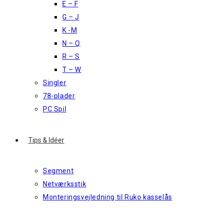
E – F
G – J
K -M
N – Q
R – S
T – W
Singler
78-plader
PC Spil
Tips & Idéer
Segment
Netværksstik
Monteringsvejledning til Ruko kasselås