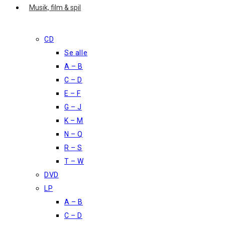
Musik, film & spil
CD
Se alle
A – B
C – D
E – F
G – J
K – M
N – Q
R – S
T – W
DVD
LP
A – B
C – D