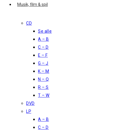
Musik, film & spil
CD
Se alle
A – B
C – D
E – F
G – J
K – M
N – Q
R – S
T – W
DVD
LP
A – B
C – D