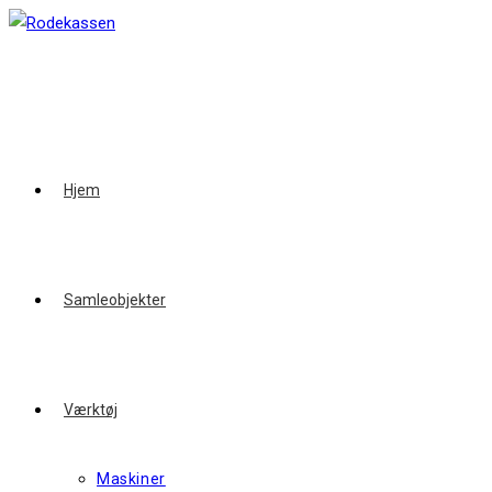
Skip
to
content
Hjem
Samleobjekter
Værktøj
Maskiner