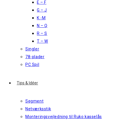
E – F
G – J
K -M
N – Q
R – S
T – W
Singler
78-plader
PC Spil
Tips & Idéer
Segment
Netværksstik
Monteringsvejledning til Ruko kasselås