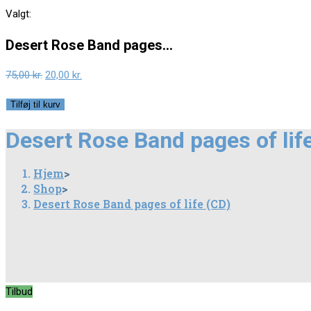
this
Valgt:
website
Desert Rose Band pages…
Original
Current
75,00
kr.
20,00
kr.
price
price
Desert
Tilføj til kurv
was:
is:
Rose
75,00 kr..
20,00 kr..
Desert Rose Band pages of lif
Band
pages
Hjem
>
of
Shop
>
life
Desert Rose Band pages of life (CD)
(CD)
antal
Tilbud