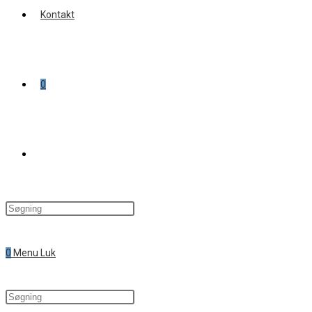
Kontakt
0
Toggle
website
0
Menu
Luk
search
Search