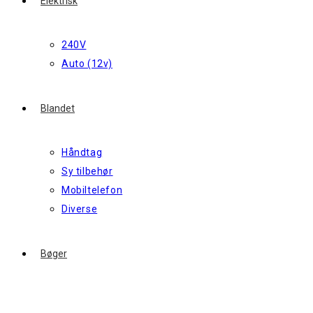
Elektrisk
240V
Auto (12v)
Blandet
Håndtag
Sy tilbehør
Mobiltelefon
Diverse
Bøger