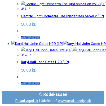
LP
,
E - F
Electric Light Orchestra The light shines on vol 2 (LP)
50,00
kr.
Tilføj til kurv
LP
,
C - D
Daryl Hall John Oates H2O (LP)
50,00
kr.
Tilføj til kurv
© Rodekassen
Privatlivspolitik
| Udviklet af
www.amaliedesign.dk