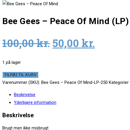
Bee Gees – Peace Of Mind (LP)
Original
Curren
100,00
kr.
50,00
kr.
price
price
was:
is:
1 på lager
100,00 kr..
50,00 k
Bee
TILFØJ TIL KURV
Gees
Varenummer (SKU):
Bee Gees – Peace Of Mind-LP-250
Kategorier
–
Beskrivelse
Peace
Yderligere information
Of
Mind
Beskrivelse
(LP)
Brugt men ikke misbrugt
antal