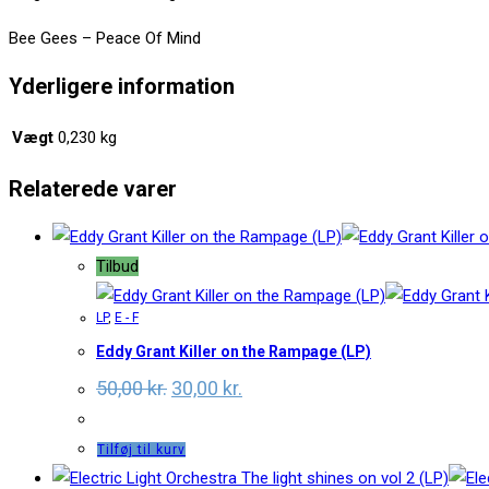
Bee Gees – Peace Of Mind
Yderligere information
Vægt
0,230 kg
Relaterede varer
Tilbud
LP
,
E - F
Eddy Grant Killer on the Rampage (LP)
Original
Current
50,00
kr.
30,00
kr.
price
price
was:
is:
50,00 kr..
30,00 kr..
Tilføj til kurv