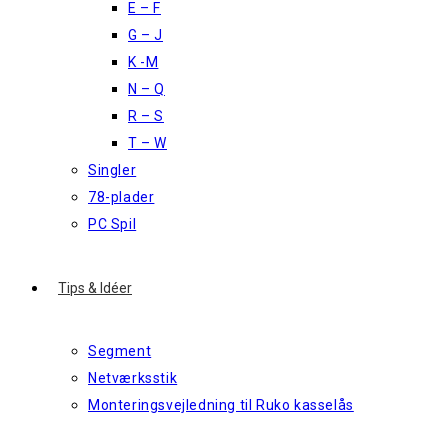
E – F
G – J
K -M
N – Q
R – S
T – W
Singler
78-plader
PC Spil
Tips & Idéer
Segment
Netværksstik
Monteringsvejledning til Ruko kasselås