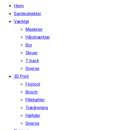
this
Hjem
website
Samleobjekter
Værktøj
Maskiner
Håndværktøj
Bor
Skruer
T-track
Diverse
3D Print
Festool
Bosch
Pillebøtter
Trædrejning
Højtider
Diverse