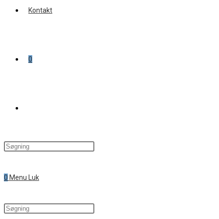
Kontakt
0
Toggle
website
0
Menu
Luk
search
Search