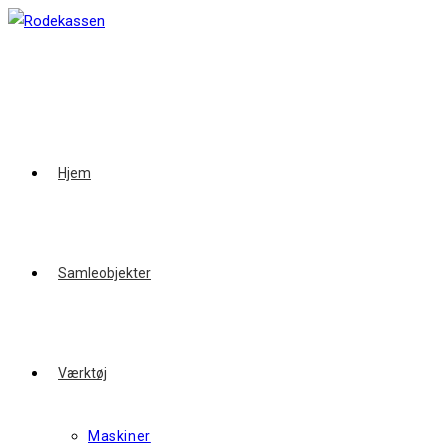
Skip
to
content
Hjem
Samleobjekter
Værktøj
Maskiner