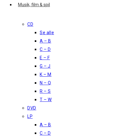
Musik, film & spil
CD
Se alle
A – B
C – D
E – F
G – J
K – M
N – Q
R – S
T – W
DVD
LP
A – B
C – D