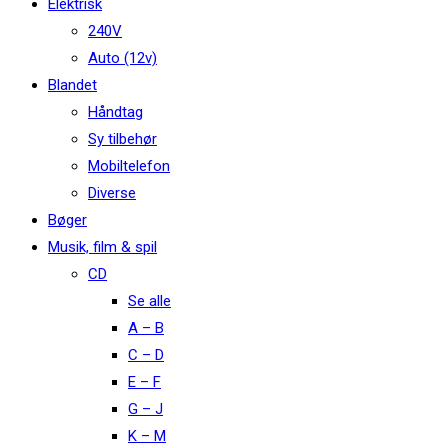
Elektrisk
240V
Auto (12v)
Blandet
Håndtag
Sy tilbehør
Mobiltelefon
Diverse
Bøger
Musik, film & spil
CD
Se alle
A – B
C – D
E – F
G – J
K – M