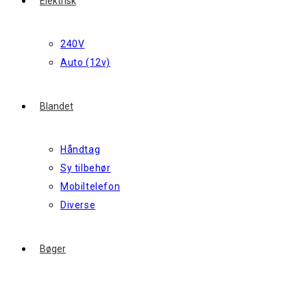
Elektrisk
240V
Auto (12v)
Blandet
Håndtag
Sy tilbehør
Mobiltelefon
Diverse
Bøger