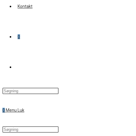
Kontakt
0
Toggle
website
0
Menu
Luk
search
Search