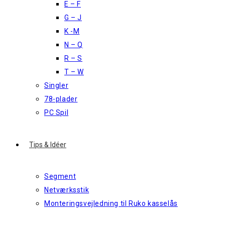
E – F
G – J
K -M
N – Q
R – S
T – W
Singler
78-plader
PC Spil
Tips & Idéer
Segment
Netværksstik
Monteringsvejledning til Ruko kasselås