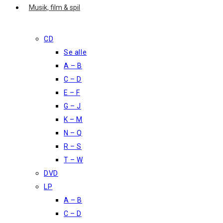
Musik, film & spil
CD
Se alle
A – B
C – D
E – F
G – J
K – M
N – Q
R – S
T – W
DVD
LP
A – B
C – D