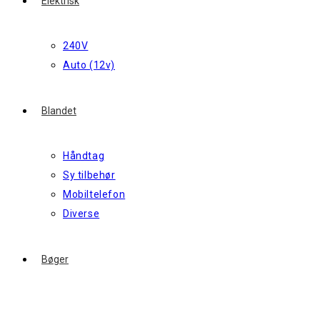
Elektrisk
240V
Auto (12v)
Blandet
Håndtag
Sy tilbehør
Mobiltelefon
Diverse
Bøger