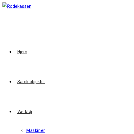
Skip
to
content
Hjem
Samleobjekter
Værktøj
Maskiner