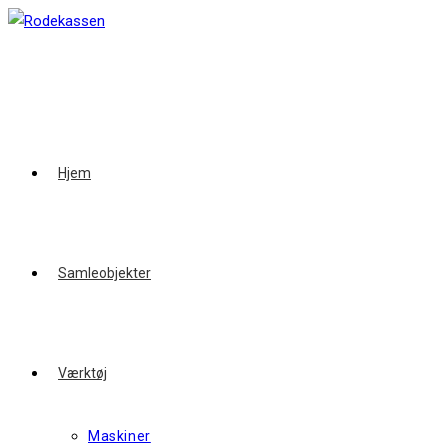
Skip
to
content
Hjem
Samleobjekter
Værktøj
Maskiner