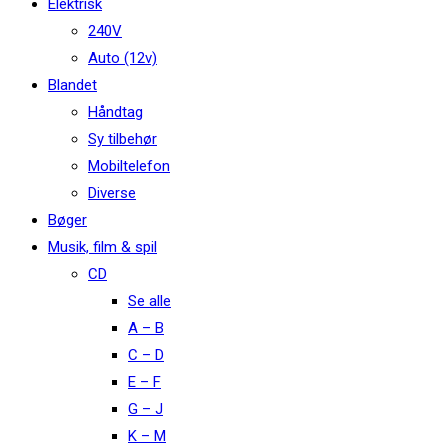
Elektrisk
240V
Auto (12v)
Blandet
Håndtag
Sy tilbehør
Mobiltelefon
Diverse
Bøger
Musik, film & spil
CD
Se alle
A – B
C – D
E – F
G – J
K – M