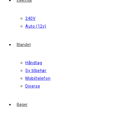
Elektrisk
240V
Auto (12v)
Blandet
Håndtag
Sy tilbehør
Mobiltelefon
Diverse
Bøger