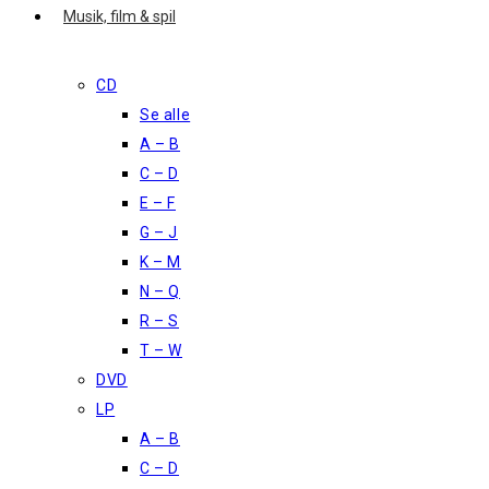
Musik, film & spil
CD
Se alle
A – B
C – D
E – F
G – J
K – M
N – Q
R – S
T – W
DVD
LP
A – B
C – D