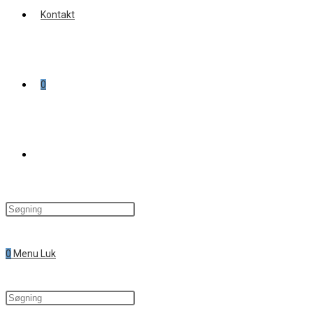
Kontakt
0
Toggle
website
0
Menu
Luk
search
Search