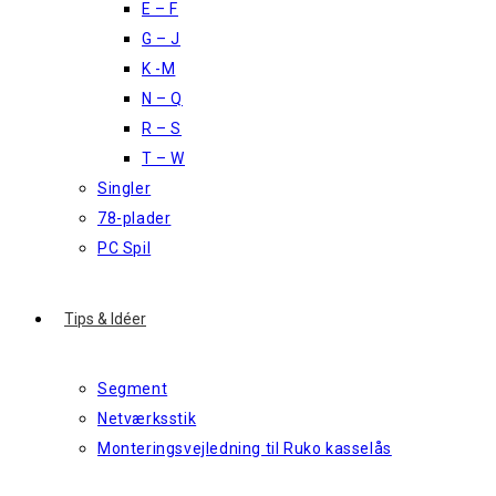
E – F
G – J
K -M
N – Q
R – S
T – W
Singler
78-plader
PC Spil
Tips & Idéer
Segment
Netværksstik
Monteringsvejledning til Ruko kasselås