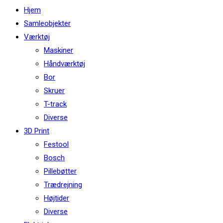
this
Hjem
website
Samleobjekter
Værktøj
Maskiner
Håndværktøj
Bor
Skruer
T-track
Diverse
3D Print
Festool
Bosch
Pillebøtter
Trædrejning
Højtider
Diverse