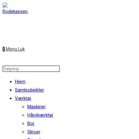
Skip
to
content
0
Menu
Luk
Search
this
Hjem
website
Samleobjekter
Værktøj
Maskiner
Håndværktøj
Bor
Skruer