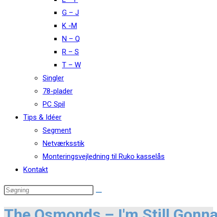
G – J
K -M
N – Q
R – S
T – W
Singler
78-plader
PC Spil
Tips & Idéer
Segment
Netværksstik
Monteringsvejledning til Ruko kasselås
Kontakt
The Osmonds – I'm Still Gonn