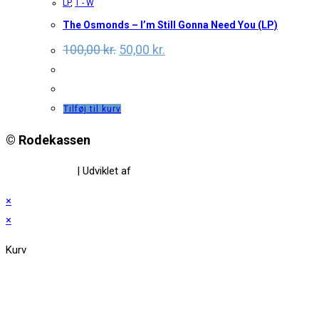
LP
,
T - W
The Osmonds – I’m Still Gonna Need You (LP)
Original
Current
100,00
kr.
50,00
kr.
price
price
was:
is:
100,00 kr..
50,00 kr..
Tilføj til kurv
© Rodekassen
Privatlivspolitik
| Udviklet af
www.amaliedesign.dk
×
×
Kurv