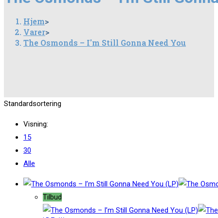
Hjem
>
Varer
>
The Osmonds – I'm Still Gonna Need You
Standardsortering
Visning:
15
30
Alle
Tilbud