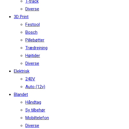
T-track
Diverse
3D Print
Festool
Bosch
Pillebøtter
Trædrejning
Højtider
Diverse
Elektrisk
240V
Auto (12v)
Blandet
Håndtag
Sy tilbehør
Mobiltelefon
Diverse