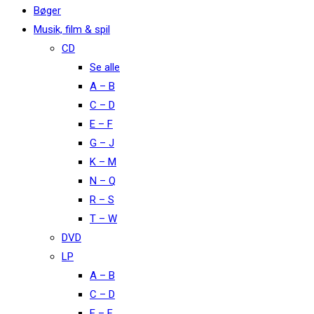
Bøger
Musik, film & spil
CD
Se alle
A – B
C – D
E – F
G – J
K – M
N – Q
R – S
T – W
DVD
LP
A – B
C – D
E – F