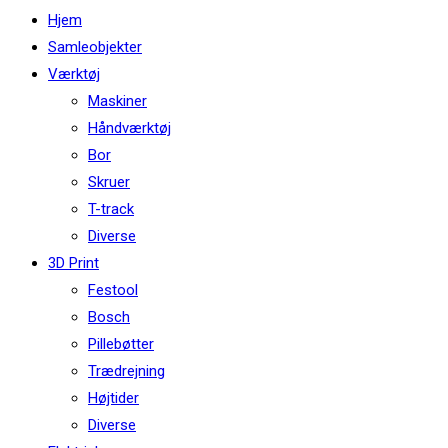
this
Hjem
website
Samleobjekter
Værktøj
Maskiner
Håndværktøj
Bor
Skruer
T-track
Diverse
3D Print
Festool
Bosch
Pillebøtter
Trædrejning
Højtider
Diverse