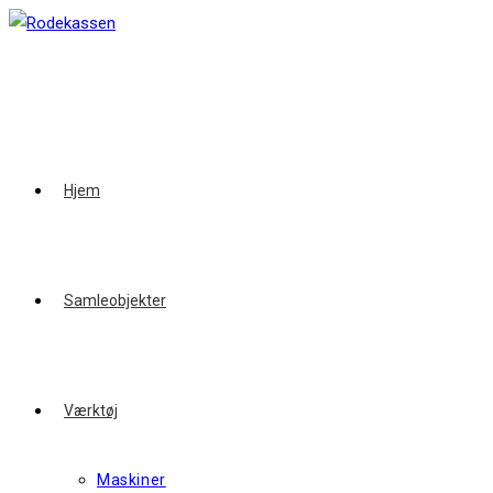
Skip
to
content
Hjem
Samleobjekter
Værktøj
Maskiner