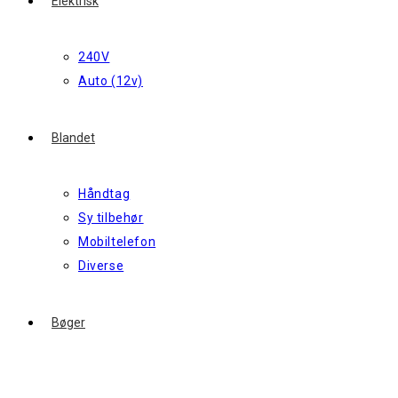
Elektrisk
240V
Auto (12v)
Blandet
Håndtag
Sy tilbehør
Mobiltelefon
Diverse
Bøger