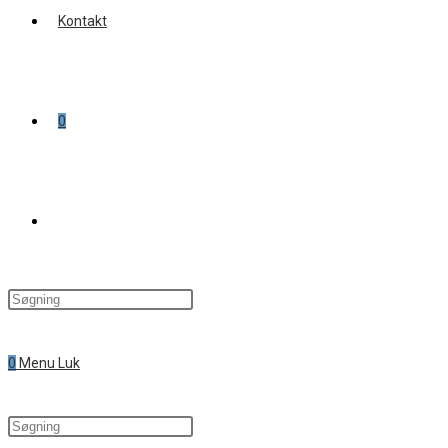
Kontakt
0
Toggle
website
0
Menu
Luk
search
Search