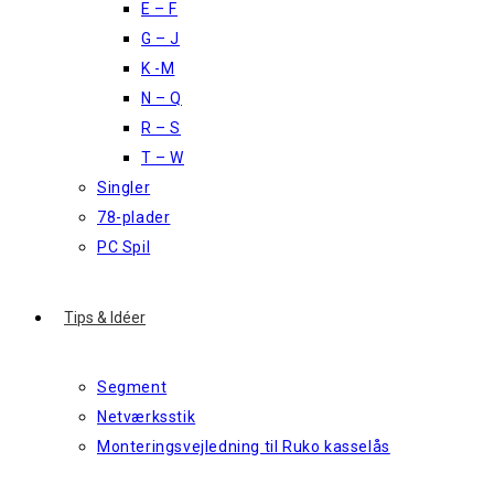
E – F
G – J
K -M
N – Q
R – S
T – W
Singler
78-plader
PC Spil
Tips & Idéer
Segment
Netværksstik
Monteringsvejledning til Ruko kasselås