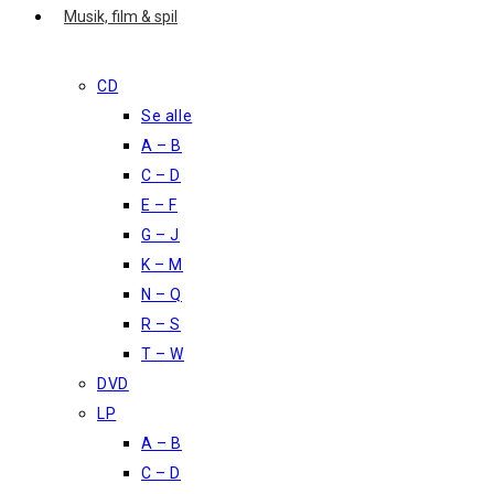
Musik, film & spil
CD
Se alle
A – B
C – D
E – F
G – J
K – M
N – Q
R – S
T – W
DVD
LP
A – B
C – D