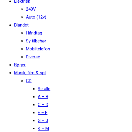
Elektrisk
240V
Auto (12v)
Blandet
Håndtag
Sy tilbehør
Mobiltelefon
Diverse
Bøger
Musik, film & spil
CD
Se alle
A – B
C – D
E – F
G – J
K – M