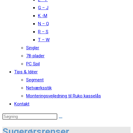
G – J
K -M
N – Q
R – S
T – W
Singler
78-plader
PC Spil
Tips & Idéer
Segment
Netværksstik
Monteringsvejledning til Ruko kasselås
Kontakt
Sugerørsrenser