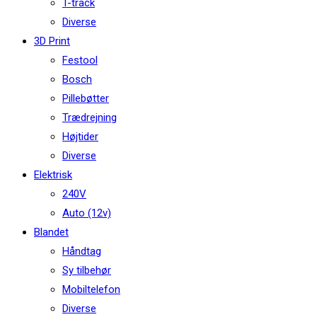
T-track
Diverse
3D Print
Festool
Bosch
Pillebøtter
Trædrejning
Højtider
Diverse
Elektrisk
240V
Auto (12v)
Blandet
Håndtag
Sy tilbehør
Mobiltelefon
Diverse