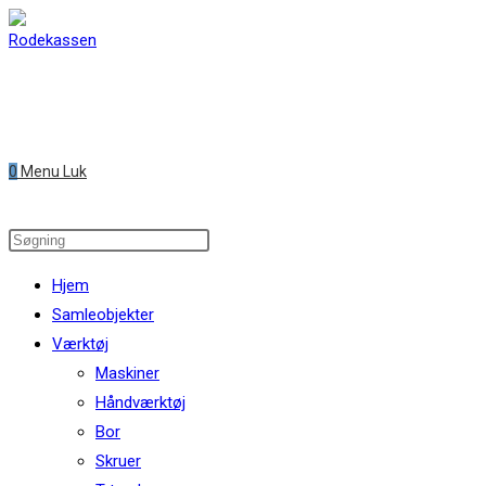
Skip
to
content
0
Menu
Luk
Search
this
Hjem
website
Samleobjekter
Værktøj
Maskiner
Håndværktøj
Bor
Skruer