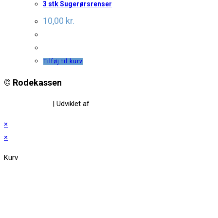
3 stk Sugerørsrenser
10,00
kr.
Tilføj til kurv
© Rodekassen
Privatlivspolitik
| Udviklet af
www.amaliedesign.dk
×
×
Kurv