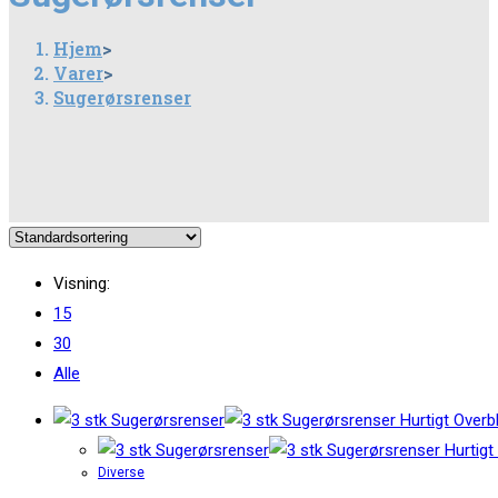
Hjem
>
Varer
>
Sugerørsrenser
Visning:
15
30
Alle
Hurtigt Overbl
Hurtigt 
Diverse