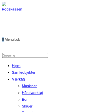
Skip
to
content
0
Menu
Luk
Search
this
Hjem
website
Samleobjekter
Værktøj
Maskiner
Håndværktøj
Bor
Skruer