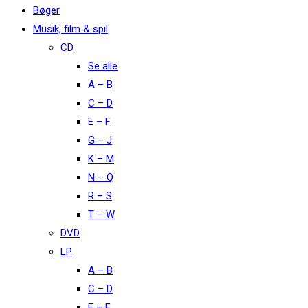
Bøger
Musik, film & spil
CD
Se alle
A – B
C – D
E – F
G – J
K – M
N – Q
R – S
T – W
DVD
LP
A – B
C – D
E – F