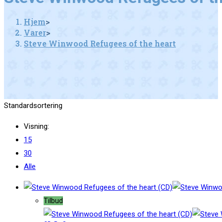
Hjem
>
Varer
>
Steve Winwood Refugees of the heart
Standardsortering
Visning:
15
30
Alle
Tilbud