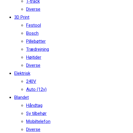
T-track
Diverse
3D Print
Festool
Bosch
Pillebøtter
Trædrejning
Højtider
Diverse
Elektrisk
240V
Auto (12v)
Blandet
Håndtag
Sy tilbehør
Mobiltelefon
Diverse