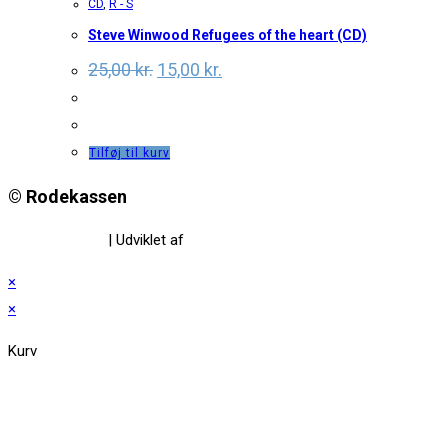
CD
,
R - S
Steve Winwood Refugees of the heart (CD)
Original
Current
25,00
kr.
15,00
kr.
price
price
was:
is:
25,00 kr..
15,00 kr..
Tilføj til kurv
© Rodekassen
Privatlivspolitik
| Udviklet af
www.amaliedesign.dk
×
×
Kurv