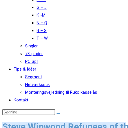
G – J
K -M
N – Q
R – S
T – W
Singler
78-plader
PC Spil
Tips & Idéer
Segment
Netværksstik
Monteringsvejledning til Ruko kasselås
Kontakt
Steve Winwood Refugees of th