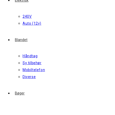
Elektrisk
240V
Auto (12v)
Blandet
Håndtag
Sy tilbehør
Mobiltelefon
Diverse
Bøger