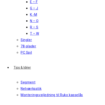
E – F
G – J
K -M
N – Q
R – S
T – W
Singler
78-plader
PC Spil
Tips & Idéer
Segment
Netværksstik
Monteringsvejledning til Ruko kasselås