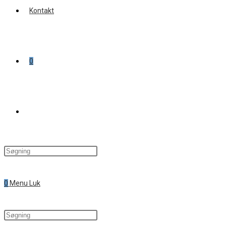
Kontakt
0
Toggle
website
0
Menu
Luk
search
Search