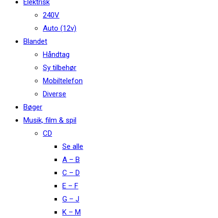
Elektrisk
240V
Auto (12v)
Blandet
Håndtag
Sy tilbehør
Mobiltelefon
Diverse
Bøger
Musik, film & spil
CD
Se alle
A – B
C – D
E – F
G – J
K – M