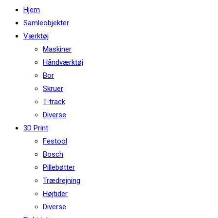
this
Hjem
website
Samleobjekter
Værktøj
Maskiner
Håndværktøj
Bor
Skruer
T-track
Diverse
3D Print
Festool
Bosch
Pillebøtter
Trædrejning
Højtider
Diverse