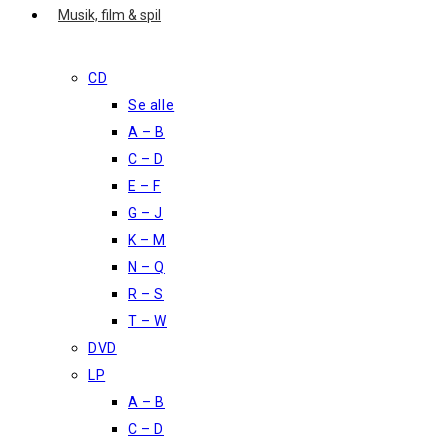
Musik, film & spil
CD
Se alle
A – B
C – D
E – F
G – J
K – M
N – Q
R – S
T – W
DVD
LP
A – B
C – D