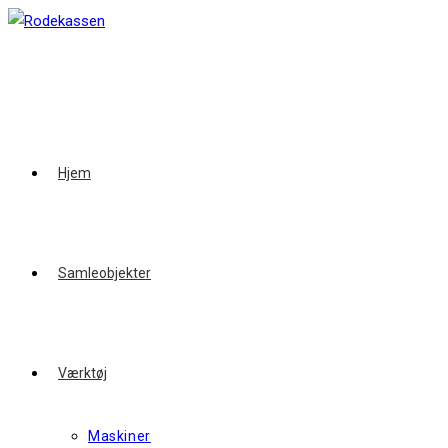
Skip
to
content
Hjem
Samleobjekter
Værktøj
Maskiner