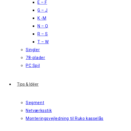
E – F
G – J
K -M
N – Q
R – S
T – W
Singler
78-plader
PC Spil
Tips & Idéer
Segment
Netværksstik
Monteringsvejledning til Ruko kasselås