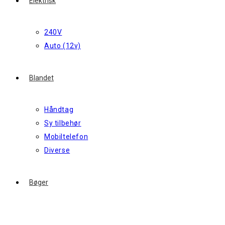
Elektrisk
240V
Auto (12v)
Blandet
Håndtag
Sy tilbehør
Mobiltelefon
Diverse
Bøger