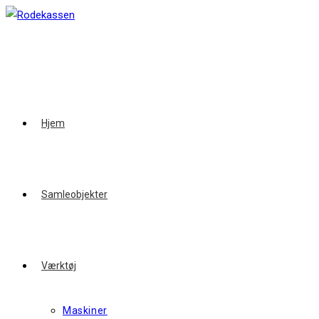
Skip
to
content
Hjem
Samleobjekter
Værktøj
Maskiner