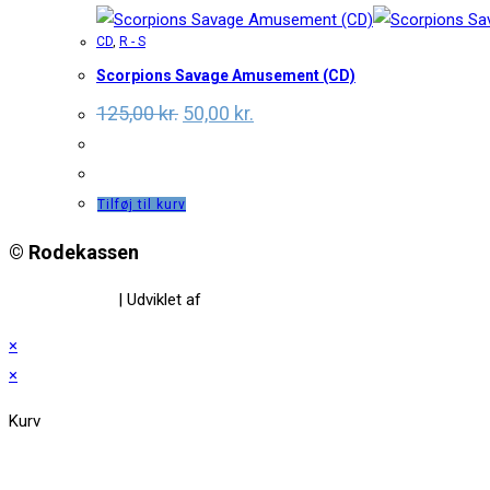
CD
,
R - S
Scorpions Savage Amusement (CD)
Original
Current
125,00
kr.
50,00
kr.
price
price
was:
is:
125,00 kr..
50,00 kr..
Tilføj til kurv
© Rodekassen
Privatlivspolitik
| Udviklet af
www.amaliedesign.dk
×
×
Kurv