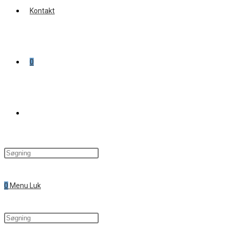
Kontakt
0
Toggle
website
0
Menu
Luk
search
Search