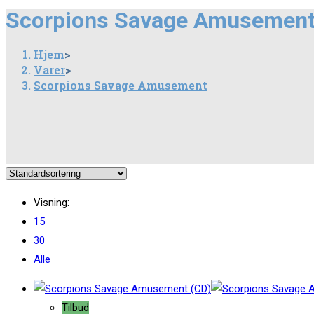
this
Scorpions Savage Amusemen
website
Hjem
>
Varer
>
Scorpions Savage Amusement
Visning:
15
30
Alle
Tilbud