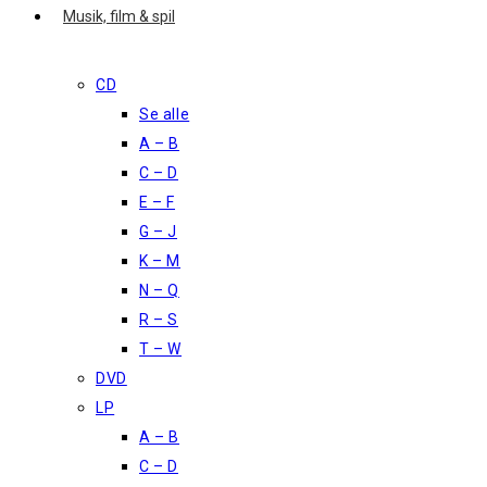
Musik, film & spil
CD
Se alle
A – B
C – D
E – F
G – J
K – M
N – Q
R – S
T – W
DVD
LP
A – B
C – D