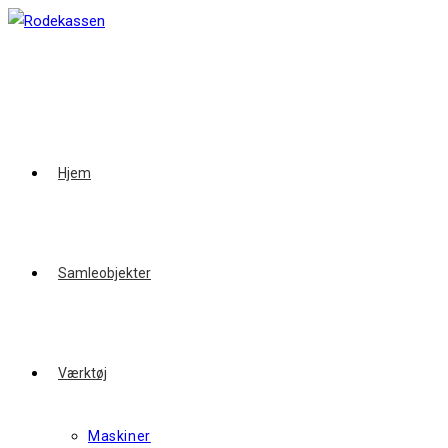
Skip
to
content
Hjem
Samleobjekter
Værktøj
Maskiner