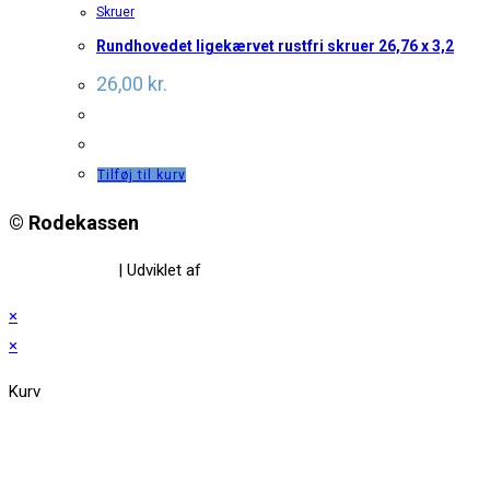
Skruer
Rundhovedet ligekærvet rustfri skruer 26,76 x 3,2
26,00
kr.
Tilføj til kurv
© Rodekassen
Privatlivspolitik
| Udviklet af
www.amaliedesign.dk
×
×
Kurv