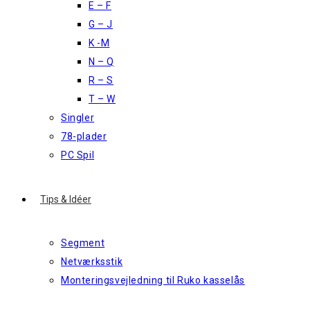
E – F
G – J
K -M
N – Q
R – S
T – W
Singler
78-plader
PC Spil
Tips & Idéer
Segment
Netværksstik
Monteringsvejledning til Ruko kasselås