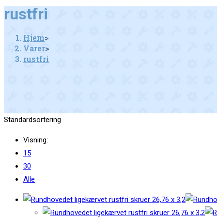
this
rustfri
website
Hjem
>
Varer
>
rustfri
Standardsortering
Visning:
15
30
Alle