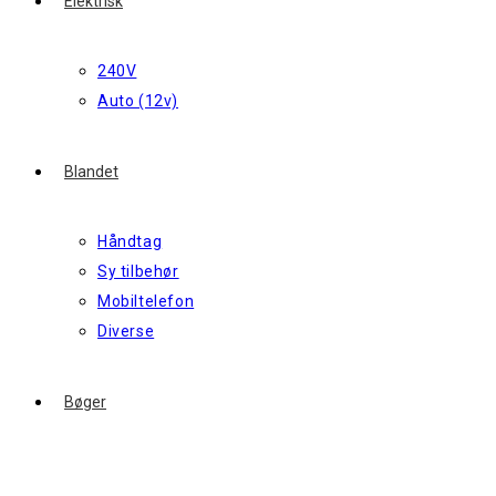
Elektrisk
240V
Auto (12v)
Blandet
Håndtag
Sy tilbehør
Mobiltelefon
Diverse
Bøger