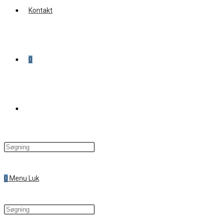
Kontakt
0
Toggle
website
0
Menu
Luk
search
Search