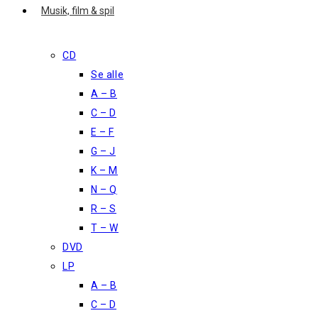
Musik, film & spil
CD
Se alle
A – B
C – D
E – F
G – J
K – M
N – Q
R – S
T – W
DVD
LP
A – B
C – D