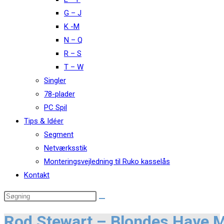
G – J
K -M
N – Q
R – S
T – W
Singler
78-plader
PC Spil
Tips & Idéer
Segment
Netværksstik
Monteringsvejledning til Ruko kasselås
Kontakt
Rod Stewart – Blondes Have 