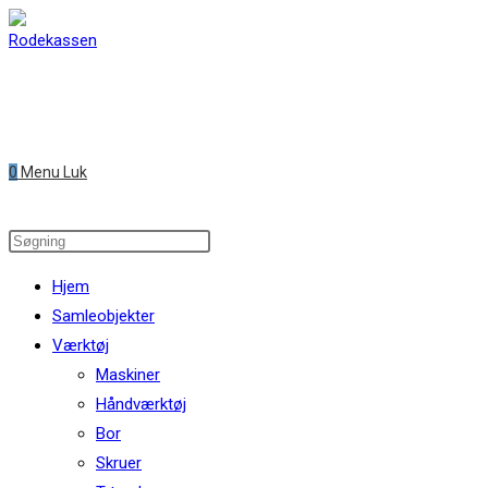
Skip
to
content
0
Menu
Luk
Search
this
Hjem
website
Samleobjekter
Værktøj
Maskiner
Håndværktøj
Bor
Skruer