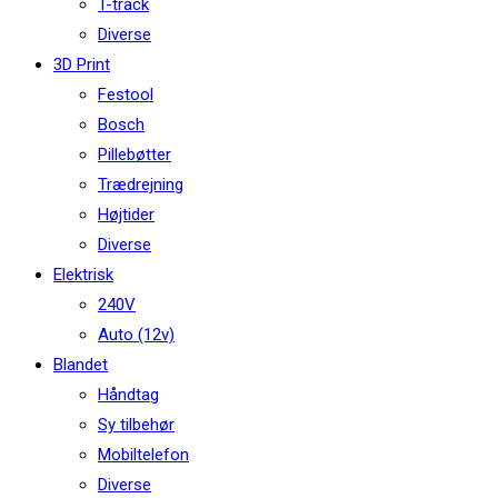
T-track
Diverse
3D Print
Festool
Bosch
Pillebøtter
Trædrejning
Højtider
Diverse
Elektrisk
240V
Auto (12v)
Blandet
Håndtag
Sy tilbehør
Mobiltelefon
Diverse