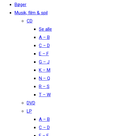
Bøger
Musik, film & spil
CD
Se alle
A – B
C – D
E – F
G – J
K – M
N – Q
R – S
T – W
DVD
LP
A – B
C – D
E – F