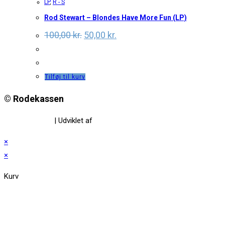
LP
,
R - S
Rod Stewart – Blondes Have More Fun (LP)
Original
Current
100,00
kr.
50,00
kr.
price
price
was:
is:
100,00 kr..
50,00 kr..
Tilføj til kurv
© Rodekassen
Privatlivspolitik
| Udviklet af
www.amaliedesign.dk
×
×
Kurv