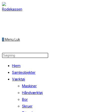
Skip
to
content
0
Menu
Luk
Search
this
Hjem
website
Samleobjekter
Værktøj
Maskiner
Håndværktøj
Bor
Skruer