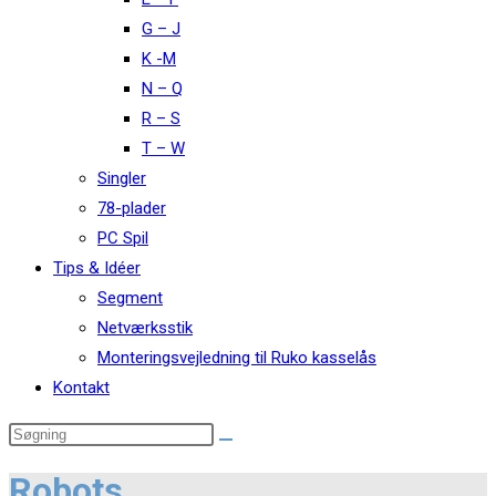
G – J
K -M
N – Q
R – S
T – W
Singler
78-plader
PC Spil
Tips & Idéer
Segment
Netværksstik
Monteringsvejledning til Ruko kasselås
Kontakt
Robots