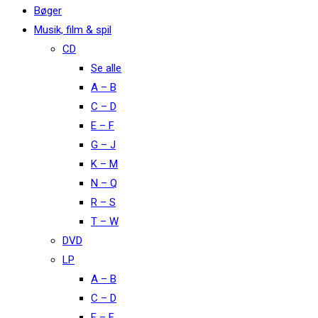
Bøger
Musik, film & spil
CD
Se alle
A – B
C – D
E – F
G – J
K – M
N – Q
R – S
T – W
DVD
LP
A – B
C – D
E – F