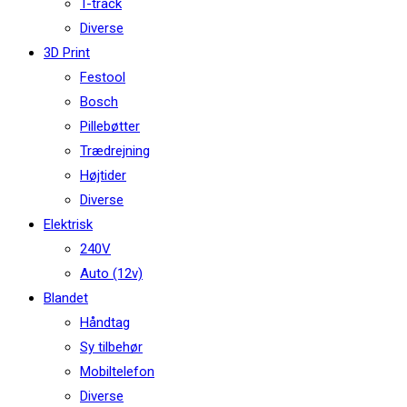
T-track
Diverse
3D Print
Festool
Bosch
Pillebøtter
Trædrejning
Højtider
Diverse
Elektrisk
240V
Auto (12v)
Blandet
Håndtag
Sy tilbehør
Mobiltelefon
Diverse