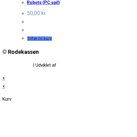
Robots (PC spil)
50,00
kr.
Tilføj til kurv
© Rodekassen
Privatlivspolitik
| Udviklet af
www.amaliedesign.dk
×
×
Kurv