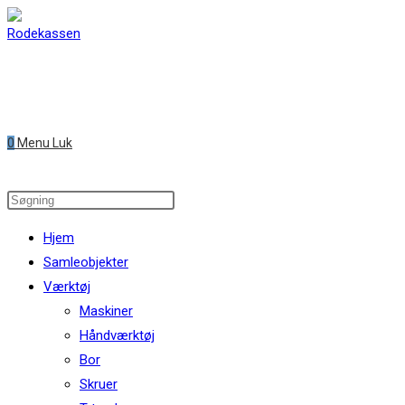
Skip
to
content
0
Menu
Luk
Search
this
Hjem
website
Samleobjekter
Værktøj
Maskiner
Håndværktøj
Bor
Skruer