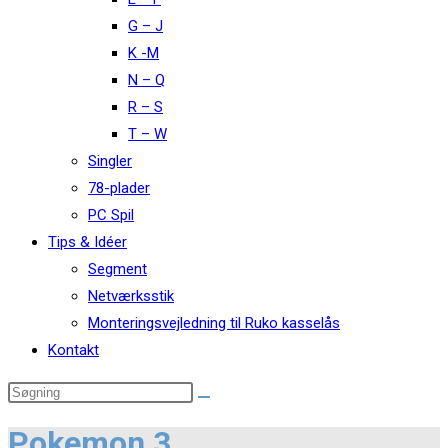
G – J
K -M
N – Q
R – S
T – W
Singler
78-plader
PC Spil
Tips & Idéer
Segment
Netværksstik
Monteringsvejledning til Ruko kasselås
Kontakt
Pokemon 3