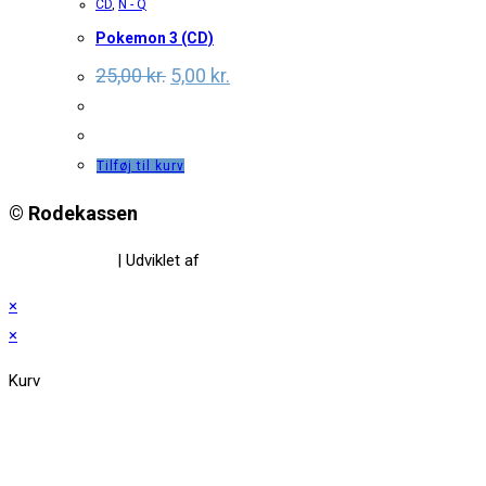
CD
,
N - Q
Pokemon 3 (CD)
Original
Current
25,00
kr.
5,00
kr.
price
price
was:
is:
25,00 kr..
5,00 kr..
Tilføj til kurv
© Rodekassen
Privatlivspolitik
| Udviklet af
www.amaliedesign.dk
×
×
Kurv