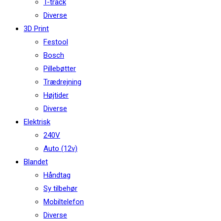
T-track
Diverse
3D Print
Festool
Bosch
Pillebøtter
Trædrejning
Højtider
Diverse
Elektrisk
240V
Auto (12v)
Blandet
Håndtag
Sy tilbehør
Mobiltelefon
Diverse