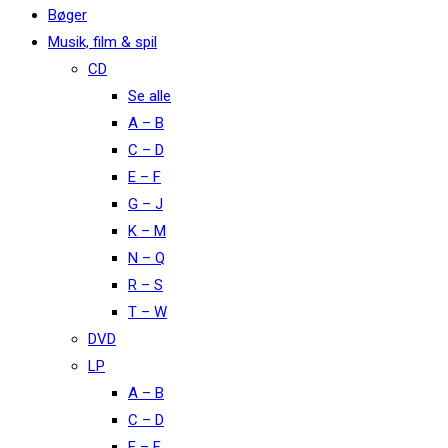
Bøger
Musik, film & spil
CD
Se alle
A – B
C – D
E – F
G – J
K – M
N – Q
R – S
T – W
DVD
LP
A – B
C – D
E – F