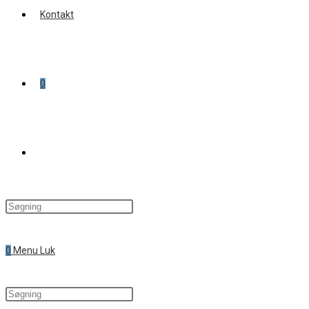
Kontakt
0
Toggle
website
0
Menu
Luk
search
Search