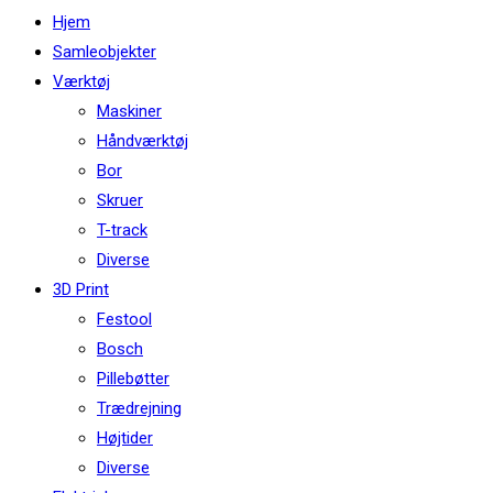
this
Hjem
website
Samleobjekter
Værktøj
Maskiner
Håndværktøj
Bor
Skruer
T-track
Diverse
3D Print
Festool
Bosch
Pillebøtter
Trædrejning
Højtider
Diverse