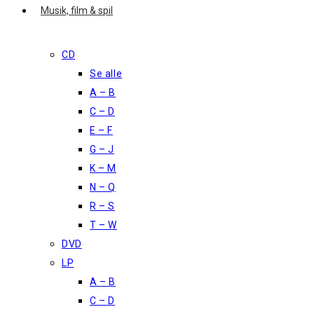
Musik, film & spil
CD
Se alle
A – B
C – D
E – F
G – J
K – M
N – Q
R – S
T – W
DVD
LP
A – B
C – D