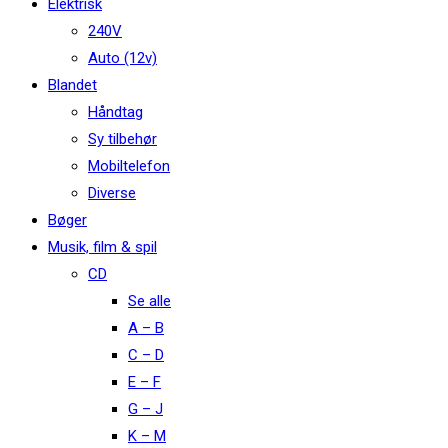
Elektrisk
240V
Auto (12v)
Blandet
Håndtag
Sy tilbehør
Mobiltelefon
Diverse
Bøger
Musik, film & spil
CD
Se alle
A – B
C – D
E – F
G – J
K – M