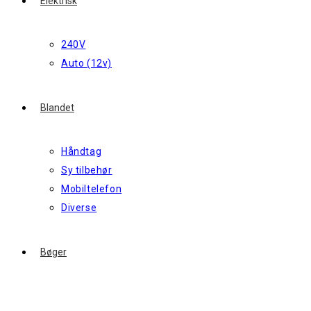
Elektrisk
240V
Auto (12v)
Blandet
Håndtag
Sy tilbehør
Mobiltelefon
Diverse
Bøger