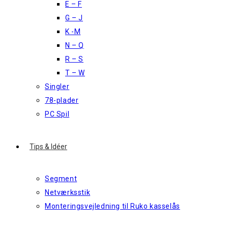
E – F
G – J
K -M
N – Q
R – S
T – W
Singler
78-plader
PC Spil
Tips & Idéer
Segment
Netværksstik
Monteringsvejledning til Ruko kasselås