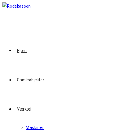
Skip
to
content
Hjem
Samleobjekter
Værktøj
Maskiner