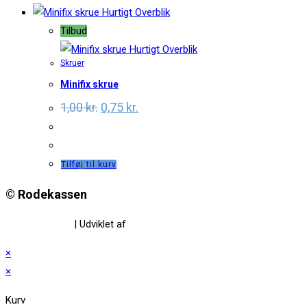
Hurtigt Overblik
Tilbud
Hurtigt Overblik
Skruer
Minifix skrue
Original
Current
1,00
kr.
0,75
kr.
price
price
was:
is:
1,00 kr..
0,75 kr..
Tilføj til kurv
© Rodekassen
Privatlivspolitik
| Udviklet af
www.amaliedesign.dk
×
×
Kurv