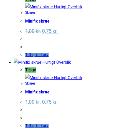
Hurtigt Overblik
Skruer
Minifix skrue
Original
Current
1,00
kr.
0,75
kr.
price
price
was:
is:
1,00 kr..
0,75 kr..
Tilføj til kurv
Hurtigt Overblik
Tilbud
Hurtigt Overblik
Skruer
Minifix skrue
Original
Current
1,00
kr.
0,75
kr.
price
price
was:
is:
1,00 kr..
0,75 kr..
Tilføj til kurv