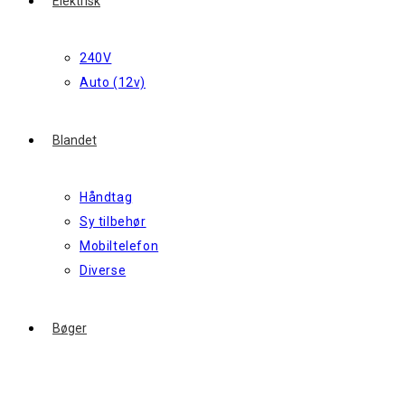
Elektrisk
240V
Auto (12v)
Blandet
Håndtag
Sy tilbehør
Mobiltelefon
Diverse
Bøger