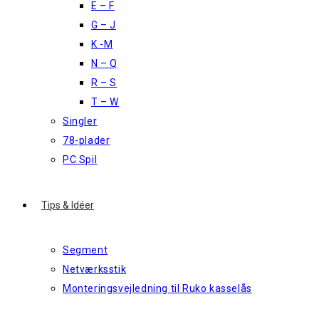
E – F
G – J
K -M
N – Q
R – S
T – W
Singler
78-plader
PC Spil
Tips & Idéer
Segment
Netværksstik
Monteringsvejledning til Ruko kasselås