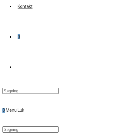
Kontakt
0
Toggle
website
0
Menu
Luk
search
Search