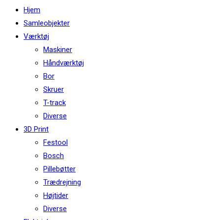
this
Hjem
website
Samleobjekter
Værktøj
Maskiner
Håndværktøj
Bor
Skruer
T-track
Diverse
3D Print
Festool
Bosch
Pillebøtter
Trædrejning
Højtider
Diverse