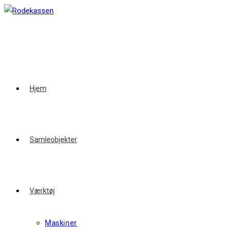
Skip
to
content
Hjem
Samleobjekter
Værktøj
Maskiner