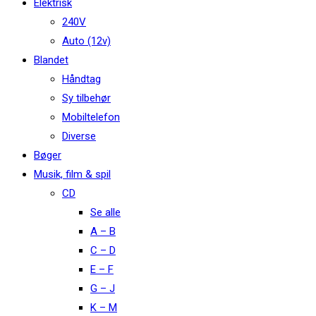
Elektrisk
240V
Auto (12v)
Blandet
Håndtag
Sy tilbehør
Mobiltelefon
Diverse
Bøger
Musik, film & spil
CD
Se alle
A – B
C – D
E – F
G – J
K – M