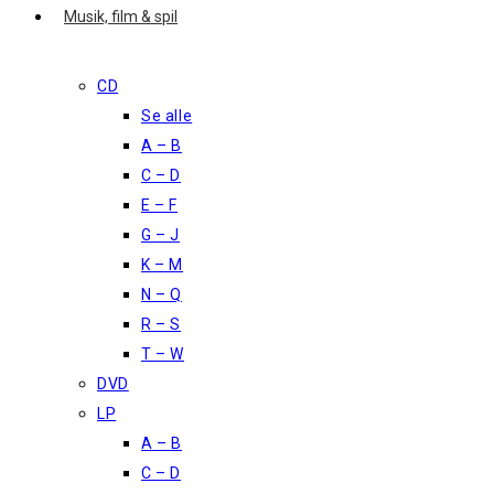
Musik, film & spil
CD
Se alle
A – B
C – D
E – F
G – J
K – M
N – Q
R – S
T – W
DVD
LP
A – B
C – D