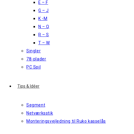
E – F
G – J
K -M
N – Q
R – S
T – W
Singler
78-plader
PC Spil
Tips & Idéer
Segment
Netværksstik
Monteringsvejledning til Ruko kasselås