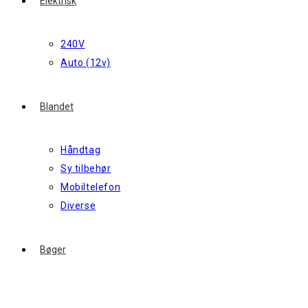
Elektrisk
240V
Auto (12v)
Blandet
Håndtag
Sy tilbehør
Mobiltelefon
Diverse
Bøger