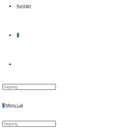
Kontakt
0
Toggle
website
0
Menu
Luk
search
Search