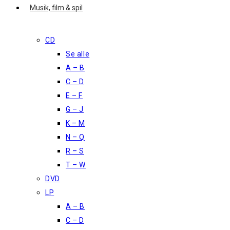
Musik, film & spil
CD
Se alle
A – B
C – D
E – F
G – J
K – M
N – Q
R – S
T – W
DVD
LP
A – B
C – D