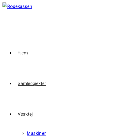
Skip
to
content
Hjem
Samleobjekter
Værktøj
Maskiner