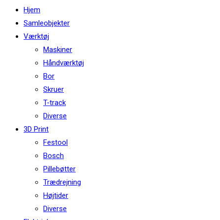
this
Hjem
website
Samleobjekter
Værktøj
Maskiner
Håndværktøj
Bor
Skruer
T-track
Diverse
3D Print
Festool
Bosch
Pillebøtter
Trædrejning
Højtider
Diverse