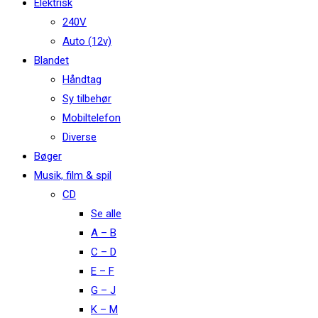
Elektrisk
240V
Auto (12v)
Blandet
Håndtag
Sy tilbehør
Mobiltelefon
Diverse
Bøger
Musik, film & spil
CD
Se alle
A – B
C – D
E – F
G – J
K – M