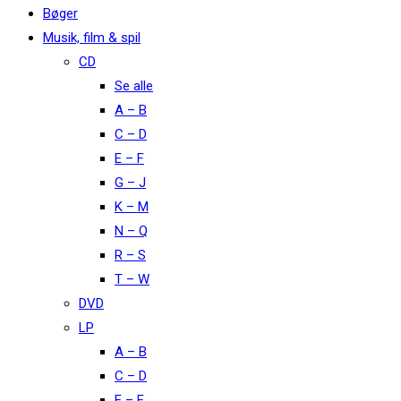
Bøger
Musik, film & spil
CD
Se alle
A – B
C – D
E – F
G – J
K – M
N – Q
R – S
T – W
DVD
LP
A – B
C – D
E – F