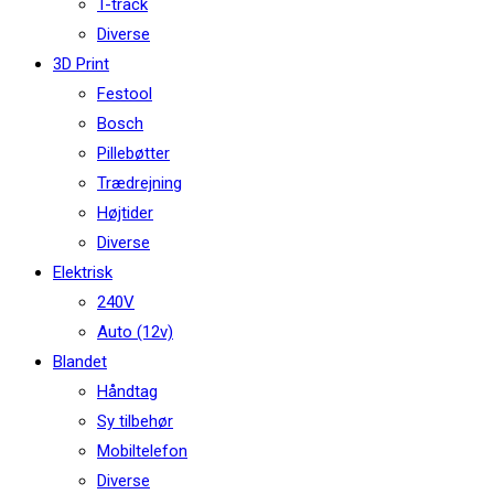
T-track
Diverse
3D Print
Festool
Bosch
Pillebøtter
Trædrejning
Højtider
Diverse
Elektrisk
240V
Auto (12v)
Blandet
Håndtag
Sy tilbehør
Mobiltelefon
Diverse