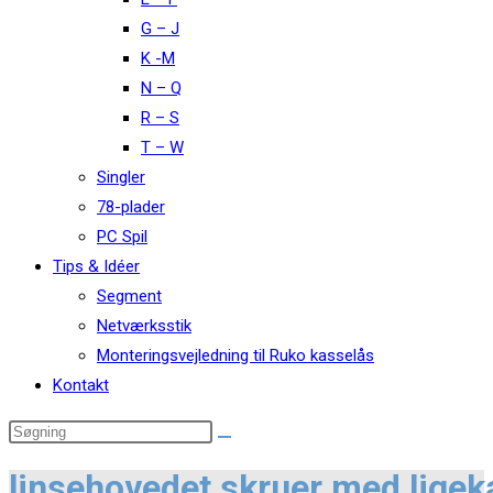
G – J
K -M
N – Q
R – S
T – W
Singler
78-plader
PC Spil
Tips & Idéer
Segment
Netværksstik
Monteringsvejledning til Ruko kasselås
Kontakt
linsehovedet skruer med lige