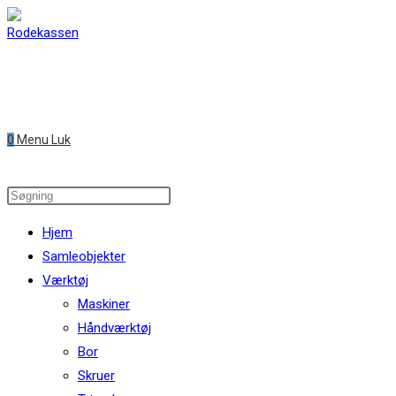
Skip
to
content
0
Menu
Luk
Search
this
Hjem
website
Samleobjekter
Værktøj
Maskiner
Håndværktøj
Bor
Skruer