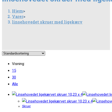
Hjem
>
Varer
>
linsehovedet skruer med ligekærv
Visning:
15
30
Alle
Skruer