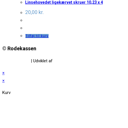
Linsehovedet ligekærvet skruer 10,23 x 4
20,00
kr.
Tilføj til kurv
© Rodekassen
Privatlivspolitik
| Udviklet af
www.amaliedesign.dk
×
×
Kurv