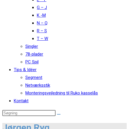
G – J
K -M
N – Q
R – S
T – W
Singler
78-plader
PC Spil
Tips & Idéer
Segment
Netværksstik
Monteringsvejledning til Ruko kasselås
Kontakt
Jørgen Ryg