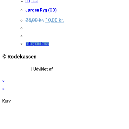
CD
,
G - J
Jørgen Ryg (CD)
Original
Current
25,00
kr.
10,00
kr.
price
price
was:
is:
25,00 kr..
10,00 kr..
Tilføj til kurv
© Rodekassen
Privatlivspolitik
| Udviklet af
www.amaliedesign.dk
×
×
Kurv