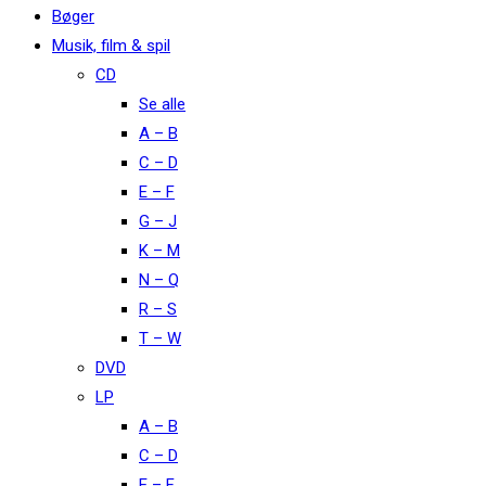
Bøger
Musik, film & spil
CD
Se alle
A – B
C – D
E – F
G – J
K – M
N – Q
R – S
T – W
DVD
LP
A – B
C – D
E – F