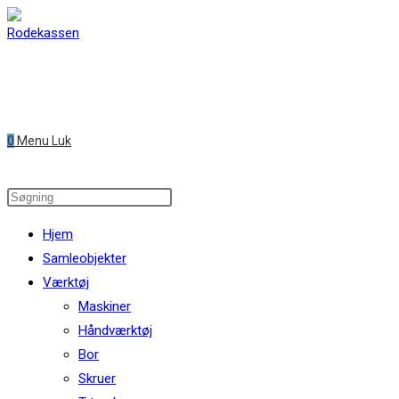
Skip
to
content
0
Menu
Luk
Search
this
Hjem
website
Samleobjekter
Værktøj
Maskiner
Håndværktøj
Bor
Skruer