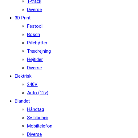
T-track
Diverse
3D Print
Festool
Bosch
Pillebøtter
Trædrejning
Højtider
Diverse
Elektrisk
240V
Auto (12v)
Blandet
Håndtag
Sy tilbehør
Mobiltelefon
Diverse