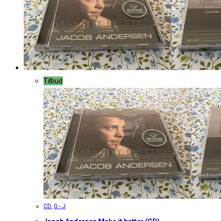
Tilbud
CD
,
G - J