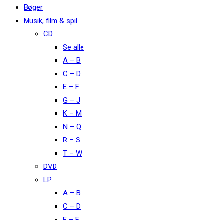
Bøger
Musik, film & spil
CD
Se alle
A – B
C – D
E – F
G – J
K – M
N – Q
R – S
T – W
DVD
LP
A – B
C – D
E – F