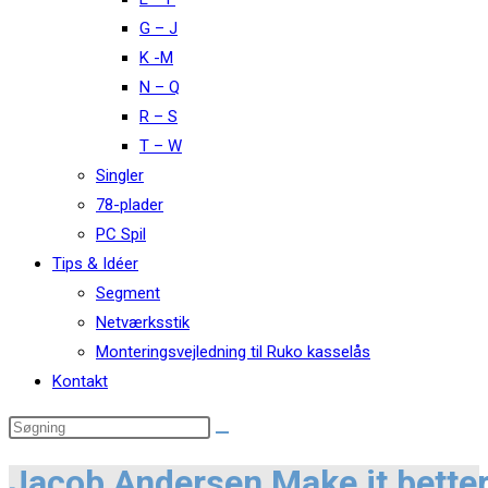
G – J
K -M
N – Q
R – S
T – W
Singler
78-plader
PC Spil
Tips & Idéer
Segment
Netværksstik
Monteringsvejledning til Ruko kasselås
Kontakt
Jacob Andersen Make it bette