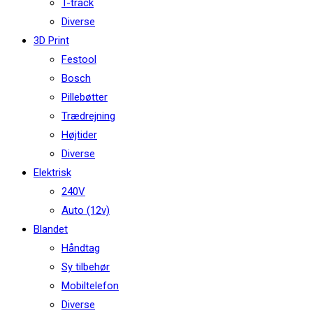
T-track
Diverse
3D Print
Festool
Bosch
Pillebøtter
Trædrejning
Højtider
Diverse
Elektrisk
240V
Auto (12v)
Blandet
Håndtag
Sy tilbehør
Mobiltelefon
Diverse