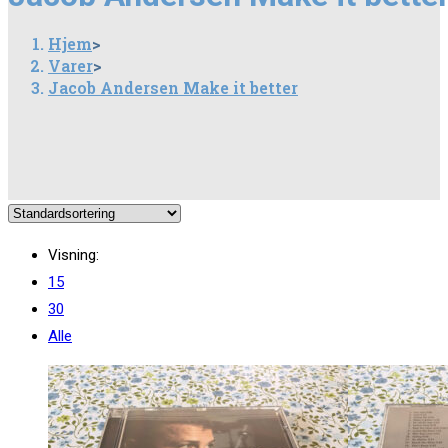
Hjem
>
Varer
>
Jacob Andersen Make it better
Visning:
15
30
Alle