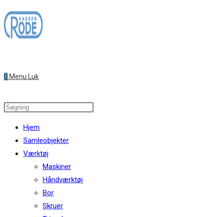
Skip
to
content
0
Menu
Luk
Search
this
Hjem
website
Samleobjekter
Værktøj
Maskiner
Håndværktøj
Bor
Skruer