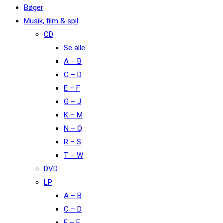
Bøger
Musik, film & spil
CD
Se alle
A – B
C – D
E – F
G – J
K – M
N – Q
R – S
T – W
DVD
LP
A – B
C – D
E – F