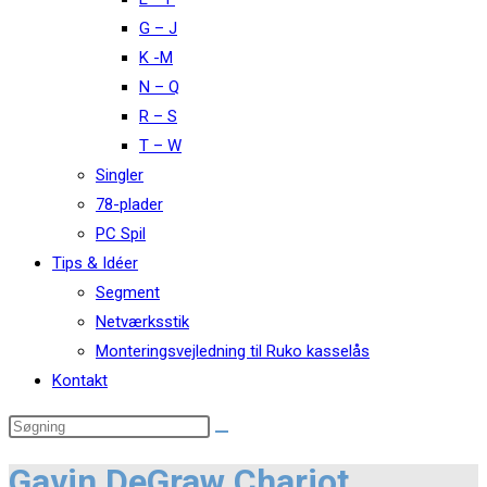
G – J
K -M
N – Q
R – S
T – W
Singler
78-plader
PC Spil
Tips & Idéer
Segment
Netværksstik
Monteringsvejledning til Ruko kasselås
Kontakt
Gavin DeGraw Chariot