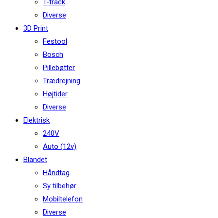
T-track
Diverse
3D Print
Festool
Bosch
Pillebøtter
Trædrejning
Højtider
Diverse
Elektrisk
240V
Auto (12v)
Blandet
Håndtag
Sy tilbehør
Mobiltelefon
Diverse