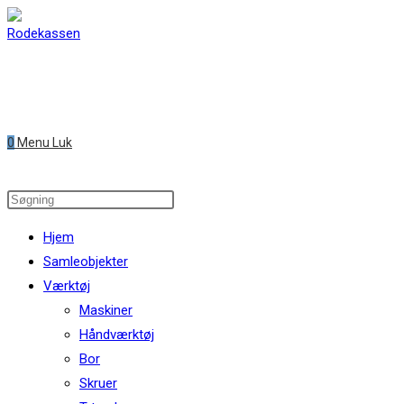
Skip
to
content
0
Menu
Luk
Search
this
Hjem
website
Samleobjekter
Værktøj
Maskiner
Håndværktøj
Bor
Skruer