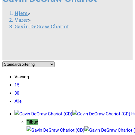
Hjem
>
Varer
>
Gavin DeGraw Chariot
Visning:
15
30
Alle
Hu
Tilbud