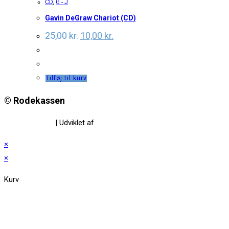
CD
,
G - J
Gavin DeGraw Chariot (CD)
Original
Current
25,00
kr.
10,00
kr.
price
price
was:
is:
25,00 kr..
10,00 kr..
Tilføj til kurv
© Rodekassen
Privatlivspolitik
| Udviklet af
www.amaliedesign.dk
×
×
Kurv