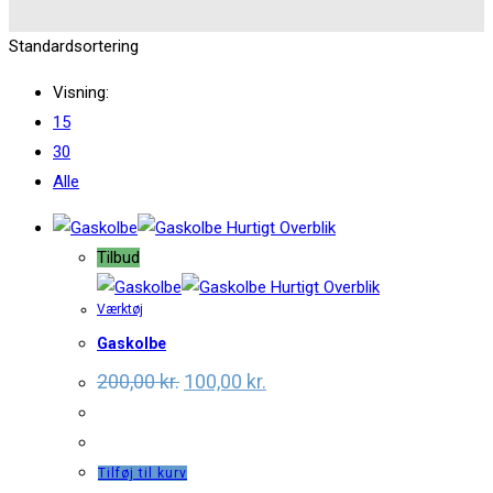
Standardsortering
Visning:
15
30
Alle
Hurtigt Overblik
Tilbud
Hurtigt Overblik
Værktøj
Gaskolbe
Original
Current
200,00
kr.
100,00
kr.
price
price
was:
is:
200,00 kr..
100,00 kr..
Tilføj til kurv