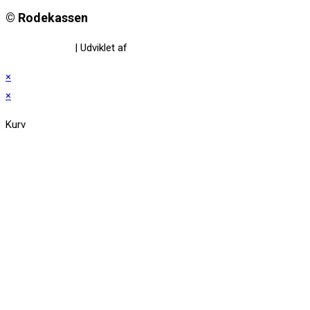
© Rodekassen
Privatlivspolitik
| Udviklet af
www.amaliedesign.dk
×
×
Kurv