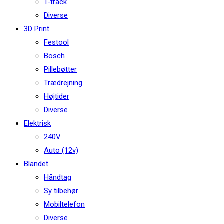
T-track
Diverse
3D Print
Festool
Bosch
Pillebøtter
Trædrejning
Højtider
Diverse
Elektrisk
240V
Auto (12v)
Blandet
Håndtag
Sy tilbehør
Mobiltelefon
Diverse