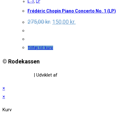
E - F
,
LP
Frédéric Chopin Piano Concerto No. 1 (LP)
Original
Current
275,00
kr.
150,00
kr.
price
price
was:
is:
275,00 kr..
150,00 kr..
Tilføj til kurv
© Rodekassen
Privatlivspolitik
| Udviklet af
www.amaliedesign.dk
×
×
Kurv