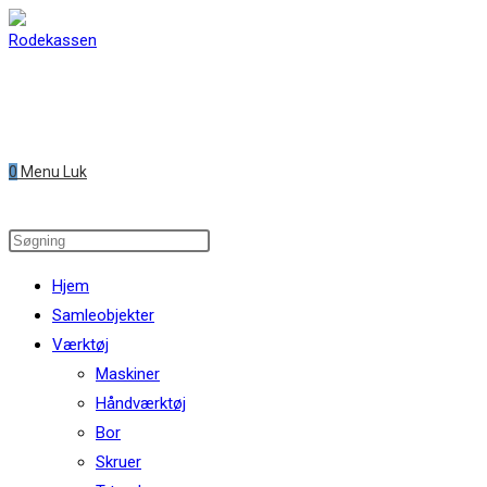
Skip
to
content
0
Menu
Luk
Search
this
Hjem
website
Samleobjekter
Værktøj
Maskiner
Håndværktøj
Bor
Skruer