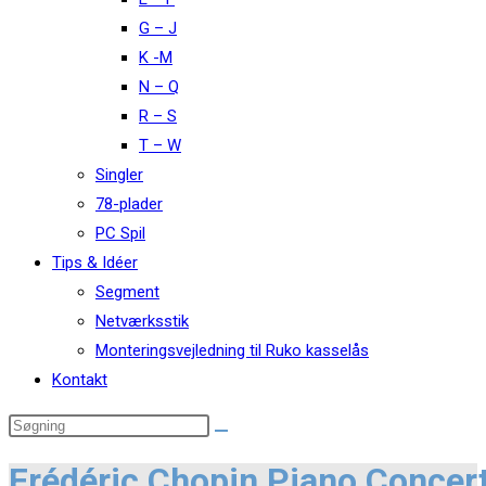
G – J
K -M
N – Q
R – S
T – W
Singler
78-plader
PC Spil
Tips & Idéer
Segment
Netværksstik
Monteringsvejledning til Ruko kasselås
Kontakt
Frédéric Chopin Piano Concert