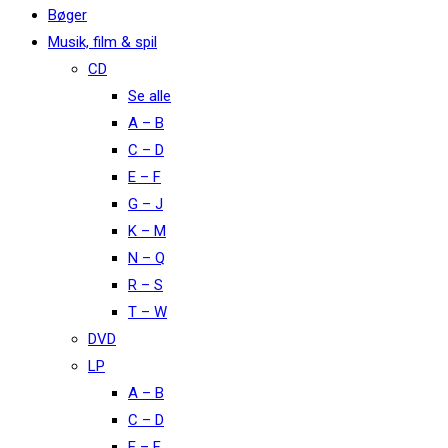
Bøger
Musik, film & spil
CD
Se alle
A – B
C – D
E – F
G – J
K – M
N – Q
R – S
T – W
DVD
LP
A – B
C – D
E – F