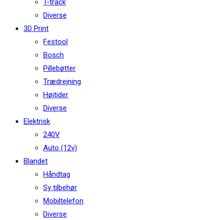
T-track
Diverse
3D Print
Festool
Bosch
Pillebøtter
Trædrejning
Højtider
Diverse
Elektrisk
240V
Auto (12v)
Blandet
Håndtag
Sy tilbehør
Mobiltelefon
Diverse