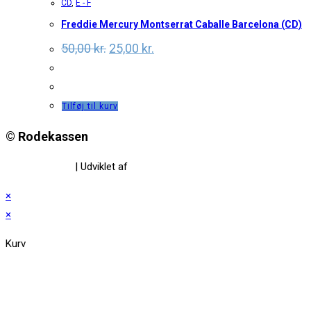
CD
,
E - F
Freddie Mercury Montserrat Caballe Barcelona (CD)
Original
Current
50,00
kr.
25,00
kr.
price
price
was:
is:
50,00 kr..
25,00 kr..
Tilføj til kurv
© Rodekassen
Privatlivspolitik
| Udviklet af
www.amaliedesign.dk
×
×
Kurv