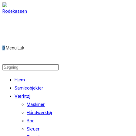
Skip
to
content
0
Menu
Luk
Search
this
Hjem
website
Samleobjekter
Værktøj
Maskiner
Håndværktøj
Bor
Skruer