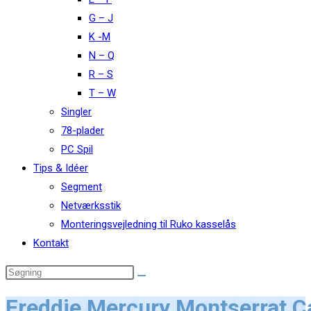
G – J
K -M
N – Q
R – S
T – W
Singler
78-plader
PC Spil
Tips & Idéer
Segment
Netværksstik
Monteringsvejledning til Ruko kasselås
Kontakt
Freddie Mercury Montserrat C